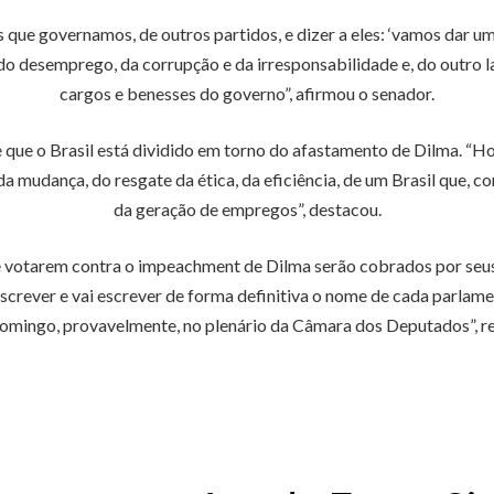
ue governamos, de outros partidos, e dizer a eles: ‘vamos dar uma
l do desemprego, da corrupção e da irresponsabilidade e, do outro 
cargos e benesses do governo”, afirmou o senador.
que o Brasil está dividido em torno do afastamento de Dilma. “Hoj
a mudança, do resgate da ética, da eficiência, de um Brasil que, com
da geração de empregos”, destacou.
 votarem contra o impeachment de Dilma serão cobrados por seus 
i escrever e vai escrever de forma definitiva o nome de cada parla
 domingo, provavelmente, no plenário da Câmara dos Deputados”, r