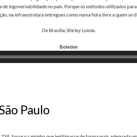
 de ingovernabilidade no país. Porque os métodos utilizados para 
ão, na infraestrutura entregues como numa feira livre a quem se d
De Brasília, Shirley Loiola.
Boletim
Tocador
de
áudio
 São Paulo
do TSE, fosse o caminho que legitimasse de forma mais adequada u