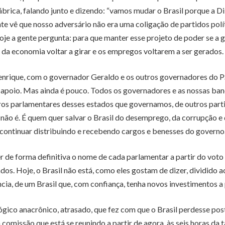
fábrica, falando junto e dizendo: “vamos mudar o Brasil porque a 
nte vê que nosso adversário não era uma coligação de partidos polí
 hoje a gente pergunta: para que manter esse projeto de poder se a
da economia voltar a girar e os empregos voltarem a ser gerados.
enrique, com o governador Geraldo e os outros governadores do 
apoio. Mas ainda é pouco. Todos os governadores e as nossas bancad
parlamentares desses estados que governamos, de outros partidos
 não é. É quem quer salvar o Brasil do desemprego, da corrupção e 
continuar distribuindo e recebendo cargos e benesses do governo
ever de forma definitiva o nome de cada parlamentar a partir do vot
. Hoje, o Brasil não está, como eles gostam de dizer, dividido ao
ncia, de um Brasil que, com confiança, tenha novos investimentos a 
ógico anacrônico, atrasado, que fez com que o Brasil perdesse pos
 a comissão que está se reunindo a partir de agora, às seis horas 