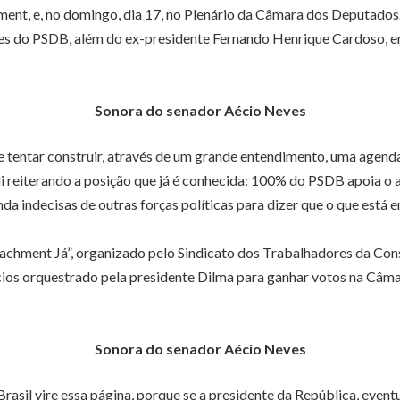
t, e, no domingo, dia 17, no Plenário da Câmara dos Deputados. 
s do PSDB, além do ex-presidente Fernando Henrique Cardoso, e
Sonora do senador Aécio Neves
 e tentar construir, através de um grande entendimento, uma agenda
 reiterando a posição que já é conhecida: 100% do PSDB apoia o a
 indecisas de outras forças políticas para dizer que o que está em 
chment Já”, organizado pelo Sindicato dos Trabalhadores da Constr
ócios orquestrado pela presidente Dilma para ganhar votos na Câm
Sonora do senador Aécio Neves
rasil vire essa página, porque se a presidente da República, even