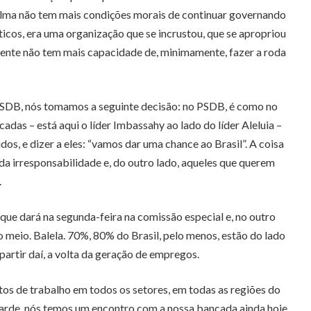
Dilma não tem mais condições morais de continuar governando
ticos, era uma organização que se incrustou, que se apropriou
 gente não tem mais capacidade de, minimamente, fazer a roda
PSDB, nós tomamos a seguinte decisão: no PSDB, é como no
as – está aqui o líder Imbassahy ao lado do líder Aleluia –
, e dizer a eles: “vamos dar uma chance ao Brasil”. A coisa
da irresponsabilidade e, do outro lado, aqueles que querem
.
o que dará na segunda-feira na comissão especial e, no outro
 meio. Balela. 70%, 80% do Brasil, pelo menos, estão do lado
partir daí, a volta da geração de empregos.
tos de trabalho em todos os setores, em todas as regiões do
da tarde, nós temos um encontro com a nossa bancada ainda hoje