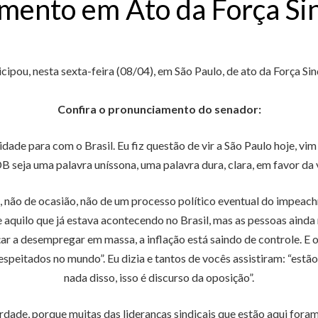
mento em Ato da Força Sin
ipou, nesta sexta-feira (08/04), em São Paulo, de ato da Força S
Confira o pronunciamento do senador:
dade para com o Brasil. Eu fiz questão de vir a São Paulo hoje, 
seja uma palavra uníssona, uma palavra dura, clara, em favor da vi
 não de ocasião, não de um processo político eventual do impeachm
aquilo que já estava acontecendo no Brasil, mas as pessoas ainda n
r a desempregar em massa, a inflação está saindo de controle. E o q
speitados no mundo”. Eu dizia e tantos de vocês assistiram: “estão
nada disso, isso é discurso da oposição”.
erdade, porque muitas das lideranças sindicais que estão aqui for