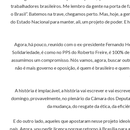
trabalhadores brasileiros. Me lembro da gente na porta de 
o Brasil”. Batemos na trave, chegamos perto. Mas, hoje, a ge
do Estado Nacional para manter, ali, um projeto de poder. E
Agora, há pouco, reunido com o ex-presidente Fernando H
Solidariedade, é como no PPS do Roberto Freire, é 100% de 
assumimos um compromisso. Nós vamos, agora, buscar outros 
não é mais governo e oposição, é quem é brasileiro e quem
A história é implacável, a história vai escrever e vai escr
domingo, provavelmente, no plenário da Câmara dos Deputados
da mudança, do resgate da ética, da eficiê
E do outro lado, aqueles que apostaram nesse projeto ideol
país. Agora, vou pedir licença porque retorno à Brasília para