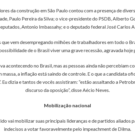
res da construção em São Paulo contou com a presença de diversas
ade, Paulo Pereira da Silva; o vice-presidente do PSDB, Alberto G
eputados, Antonio Imbassahy; e o deputado federal José Carlos A
que vem desempregando milhões de trabalhadores em todo o Brasil 
ssibilidade de o Brasil viver uma grave recessão, agravada hoje 
a acontecendo no Brasil, mas as pessoas ainda não percebiam com m
assa, a inflação está saindo de controle. E o que a candidata oficia
 dizia e tantos de vocês assistiram: “estão assaltando a Petrobra
discurso da oposição”, disse Aécio Neves.
Mobilização nacional
o vai mobilizar suas principais lideranças e de partidos aliados
indecisos a votar favoravelmente pelo impeachment de Dilma.