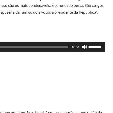
isso são os mais condenáveis. É o mercado persa. São cargos
ispuser a dar um ou dois votos a presidente da República”.
Use
00:00
as
setas
para
cima
ou
para
baixo
para
aumentar
m novo governo. Mas hoje há uma convergência, em razão da