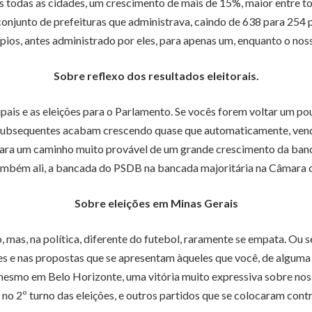
as todas as cidades, um crescimento de mais de 15%, maior entre to
junto de prefeituras que administrava, caindo de 638 para 254 pr
pios, antes administrado por eles, para apenas um, enquanto o nos
Sobre reflexo dos resultados eleitorais.
ais e as eleições para o Parlamento. Se vocês forem voltar um pouc
 subsequentes acabam crescendo quase que automaticamente, vend
 para um caminho muito provável de um grande crescimento da ban
ambém ali, a bancada do PSDB na bancada majoritária na Câmara
Sobre eleições em Minas Gerais
as, na política, diferente do futebol, raramente se empata. Ou se 
res e nas propostas que se apresentam àqueles que você, de alguma 
esmo em Belo Horizonte, uma vitória muito expressiva sobre noss
no 2º turno das eleições, e outros partidos que se colocaram con