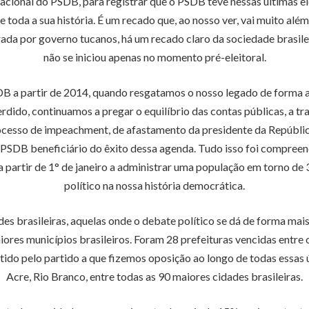
nacional do PSDB, para registrar que o PSDB teve nessas últimas e
e toda a sua história. É um recado que, ao nosso ver, vai muito al
trada por governo tucanos, há um recado claro da sociedade brasil
não se iniciou apenas no momento pré-eleitoral.
B a partir de 2014, quando resgatamos o nosso legado de forma 
erdido, continuamos a pregar o equilíbrio das contas públicas, a 
ocesso de impeachment, de afastamento da presidente da Repúbli
SDB beneficiário do êxito dessa agenda. Tudo isso foi compreend
partir de 1° de janeiro a administrar uma população em torno de 34
político na nossa história democrática.
des brasileiras, aquelas onde o debate político se dá de forma mai
es municípios brasileiros. Foram 28 prefeituras vencidas entre o 
obtido pelo partido a que fizemos oposição ao longo de todas essas
Acre, Rio Branco, entre todas as 90 maiores cidades brasileiras.