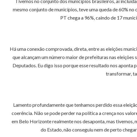
Tivemos no conjunto dos municípios brasileiros, aí incluíd
mesmo conjunto de municípios, teve uma queda de 60% no con
PT chega a 96%, caindo de 17 municí
Há uma conexão comprovada, direta, entre as eleições municip
que alcançam um número maior de prefeituras nas eleições
Deputados. Eu digo isso porque esse resultado nos aponta
transformar, t
Lamento profundamente que tenhamos perdido essa eleição, m
coerência. Não se pode perder na política a crença nos valo
em Belo Horizonte realmente nos desaponta, mas tivemos, m
do Estado, não conseguiu nem de perto chegar 