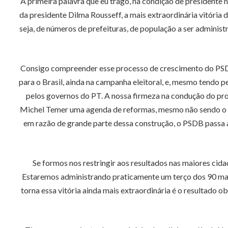
A primeira palavra que eu trago, na condição de presidente 
da presidente Dilma Rousseff, a mais extraordinária vitória d
seja, de números de prefeituras, de população a ser adminis
Consigo compreender esse processo de crescimento do PSD
para o Brasil, ainda na campanha eleitoral, e, mesmo tendo p
pelos governos do PT. A nossa firmeza na condução do pr
Michel Temer uma agenda de reformas, mesmo não sendo o P
em razão de grande parte dessa construção, o PSDB passa a 
Se formos nos restringir aos resultados nas maiores cida
Estaremos administrando praticamente um terço dos 90 maior
torna essa vitória ainda mais extraordinária é o resultado 