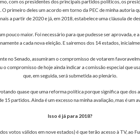
smo, com os presidentes dos principais partidos políticos, os pres
os. O primeiro deles um acordo em torno da PEC de minha autoria q
nais a partir de 2020 e já, em 2018, estabelece uma cláusula de d
 pouco maior. Foi necessário para que pudesse ser aprovada, e a
amente a cada nova eleição. E sairemos dos 14 estados, inicialme
te no Senado, assumiram o compromisso de votarem favoravelment
u o compromisso de hoje ainda indicar a comissão especial que usar
que, em seguida, será submetida ao plenário.
 votando quase que uma reforma política porque significa que dos 
de 15 partidos. Ainda é um excesso na minha avaliação, mas é um a
Isso é já para 2018?
dos votos válidos em nove estados) é que terão acesso à TV, ao F