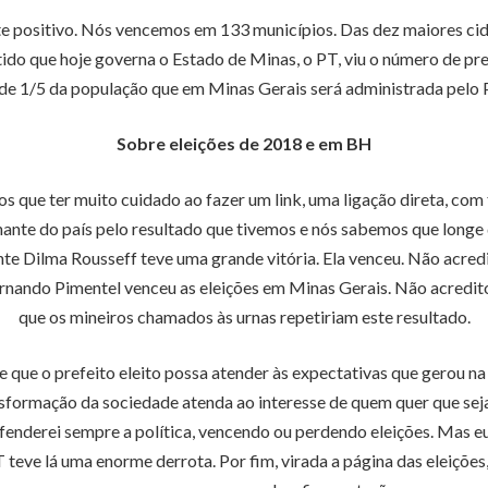
e positivo. Nós vencemos em 133 municípios. Das dez maiores ci
do que hoje governa o Estado de Minas, o PT, viu o número de pref
a de 1/5 da população que em Minas Gerais será administrada pel
Sobre eleições de 2018 e em BH
os que ter muito cuidado ao fazer um link, uma ligação direta, com 
ante do país pelo resultado que tivemos e nós sabemos que longe 
te Dilma Rousseff teve uma grande vitória. Ela venceu. Não acred
Fernando Pimentel venceu as eleições em Minas Gerais. Não acredito
que os mineiros chamados às urnas repetiriam este resultado.
e que o prefeito eleito possa atender às expectativas que gerou n
sformação da sociedade atenda ao interesse de quem quer que seja. 
fenderei sempre a política, vencendo ou perdendo eleições. Mas eu
 teve lá uma enorme derrota. Por fim, virada a página das eleições