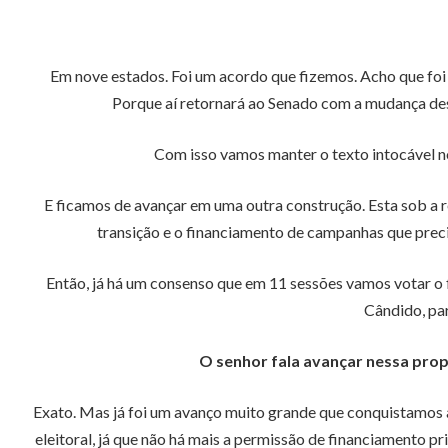
Em nove estados. Foi um acordo que fizemos. Acho que foi
Porque aí retornará ao Senado com a mudança desse
Com isso vamos manter o texto intocável no 
E ficamos de avançar em uma outra construção. Esta sob a r
transição e o financiamento de campanhas que preci
Então, já há um consenso que em 11 sessões vamos votar o 
Cândido, par
O senhor fala avançar nessa pro
Exato. Mas já foi um avanço muito grande que conquistamos 
eleitoral, já que não há mais a permissão de financiamento p