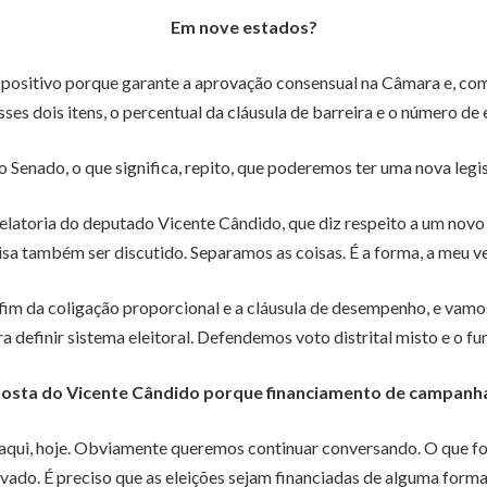
Em nove estados?
 positivo porque garante a aprovação consensual na Câmara e, co
s dois itens, o percentual da cláusula de barreira e o número de 
Senado, o que significa, repito, que poderemos ter uma nova legis
elatoria do deputado Vicente Cândido, que diz respeito a um novo
sa também ser discutido. Separamos as coisas. É a forma, a meu v
fim da coligação proporcional e a cláusula de desempenho, e vamo
a definir sistema eleitoral. Defendemos voto distrital misto e o fun
posta do Vicente Cândido porque financiamento de campanh
aqui, hoje. Obviamente queremos continuar conversando. O que fo
rivado. É preciso que as eleições sejam financiadas de alguma for