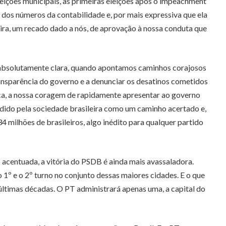
leições municipais, as primeiras eleições após o impeachment
ém dos números da contabilidade e, por mais expressiva que ela
eira, um recado dado a nós, de aprovação à nossa conduta que
absolutamente clara, quando apontamos caminhos corajosos
transparência do governo e a denunciar os desatinos cometidos
ca, a nossa coragem de rapidamente apresentar ao governo
ido pela sociedade brasileira como um caminho acertado e,
 milhões de brasileiros, algo inédito para qualquer partido
s acentuada, a vitória do PSDB é ainda mais avassaladora.
1º e o 2º turno no conjunto dessas maiores cidades. E o que
 últimas décadas. O PT administrará apenas uma, a capital do