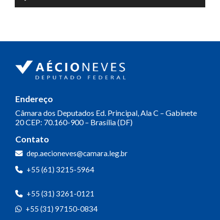
de
áudio
Endereço
Câmara dos Deputados
Ed. Principal, Ala C – Gabinete
20
CEP: 70.160-900 – Brasília (DF)
Contato
Olá! Seja bem-vindo(a).
dep.aecioneves@camara.leg.br
Aqui você pode conversar diretamente
+55 (61) 3215-5964
com o gabinete do Deputado Aécio
Neves.
+55 (31) 3261-0121
Sua participação é muito importante
+55 (31) 97150-0834
para nós!