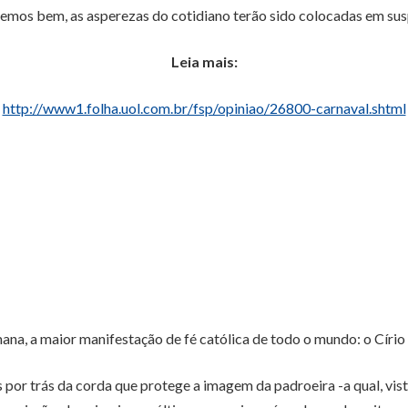
emos bem, as asperezas do cotidiano terão sido colocadas em susp
Leia mais:
http://www1.folha.uol.com.br/fsp/opiniao/26800-carnaval.shtml
ana, a maior manifestação de fé católica de todo o mundo: o Círi
is por trás da corda que protege a imagem da padroeira -a qual, vis