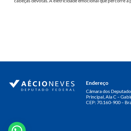
cabeças devotas. A eletricidade emocional que percorre a p
Endereço
Câmara dos Deputado
Principal, Ala C – Gab
CEP: 70.160-900 – Bra