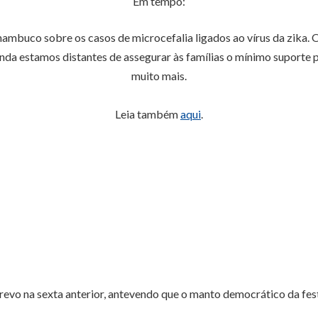
Em tempo:
mbuco sobre os casos de microcefalia ligados ao vírus da zika. O
nda estamos distantes de assegurar às famílias o mínimo suporte pa
muito mais.
Leia também
aqui
.
revo na sexta anterior, antevendo que o manto democrático da festa