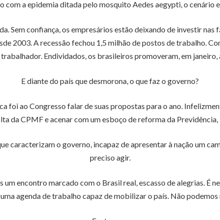
 com a epidemia ditada pelo mosquito Aedes aegypti, o cenário e
a. Sem confiança, os empresários estão deixando de investir nas
sde 2003. A recessão fechou 1,5 milhão de postos de trabalho. Com
 trabalhador. Endividados, os brasileiros promoveram, em janeiro,
E diante do país que desmorona, o que faz o governo?
ca foi ao Congresso falar de suas propostas para o ano. Infelizmen
volta da CPMF e acenar com um esboço de reforma da Previdência, 
ue caracterizam o governo, incapaz de apresentar à nação um camin
preciso agir.
s um encontro marcado com o Brasil real, escasso de alegrias. É n
r uma agenda de trabalho capaz de mobilizar o país. Não podemos