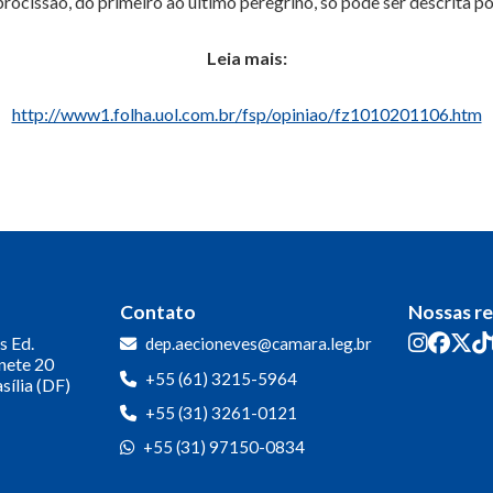
rocissão, do primeiro ao último peregrino, só pode ser descrita po
Leia mais:
http://www1.folha.uol.com.br/fsp/opiniao/fz1010201106.htm
Contato
Nossas r
s
Ed.
dep.aecioneves@camara.leg.br
inete 20
+55 (61) 3215-5964
sília (DF)
+55 (31) 3261-0121
+55 (31) 97150-0834