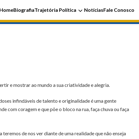
Home
Biografia
Trajetória Política
Notícias
Fale Conosco
rtir e mostrar ao mundo a sua criatividade e alegria.
ses infindáveis de talento e originalidade é uma gente
nde com coragem e que põe o bloco na rua, faça chuva ou faça
ra teremos de nos ver diante de uma realidade que não enseja