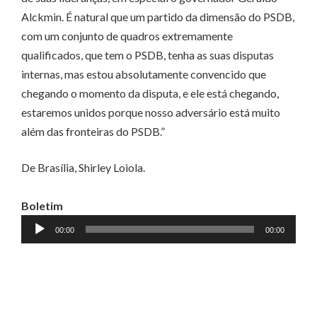
Alckmin. É natural que um partido da dimensão do PSDB,
com um conjunto de quadros extremamente
qualificados, que tem o PSDB, tenha as suas disputas
internas, mas estou absolutamente convencido que
chegando o momento da disputa, e ele está chegando,
estaremos unidos porque nosso adversário está muito
além das fronteiras do PSDB.”
De Brasília, Shirley Loiola.
Boletim
Tocador
00:00
00:00
de
áudio