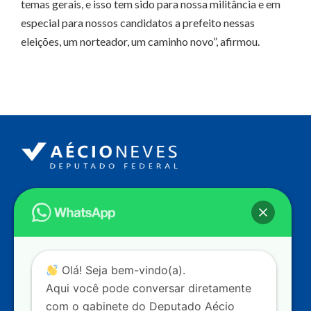
temas gerais, e isso tem sido para nossa militância e em
especial para nossos candidatos a prefeito nessas
eleições, um norteador, um caminho novo”, afirmou.
Endereço
Câmara dos Deputados
Ed. Principal, Ala C – Gabinete
20
CEP: 70.160-900 – Brasília (DF)
Contato
Olá! Seja bem-vindo(a).
dep.aecioneves@camara.leg.br
Aqui você pode conversar diretamente
+55 (61) 3215-5964
com o gabinete do Deputado Aécio