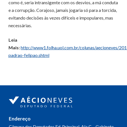
como é, seria intransigente com os desvios, a má conduta
e a corrupção. Corajoso, jamais jogaria só para a torcida,
evitando decisões às vezes difíceis e impopulares, mas
necessárias.
Leia
Mais:
http://www1.folha.uol.com.br/colunas/aecioneves/2
padrao-felipao.shtml
Endereço
Câmara dos Deputados
Ed. Principal, Ala C – Gabinete