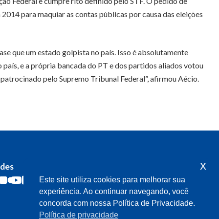
ão Federal e cumpre rito definido pelo STF. O pedido de
014 para maquiar as contas públicas por causa das eleições
ase que um estado golpista no país. Isso é absolutamente
país, e a própria bancada do PT e dos partidos aliados votou
 patrocinado pelo Supremo Tribunal Federal”, afirmou Aécio.
x
edes
Acompanhe o meu mandato
Este site utiliza cookies para melhorar sua
experiência. Ao continuar navegando, você
concorda com nossa Política de Privacidade.
Política de privacidade