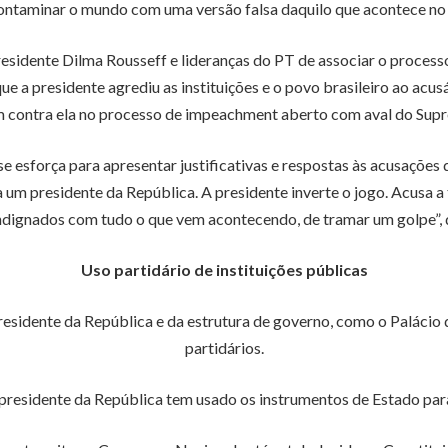
ontaminar o mundo com uma versão falsa daquilo que acontece no B
a presidente Dilma Rousseff e lideranças do PT de associar o proc
ue a presidente agrediu as instituições e o povo brasileiro ao ac
 contra ela no processo de impeachment aberto com aval do Supr
e esforça para apresentar justificativas e respostas às acusações 
m presidente da República. A presidente inverte o jogo. Acusa a t
indignados com tudo o que vem acontecendo, de tramar um golpe”, 
Uso partidário de instituições públicas
idente da República e da estrutura de governo, como o Palácio do 
partidários.
 presidente da República tem usado os instrumentos de Estado para 