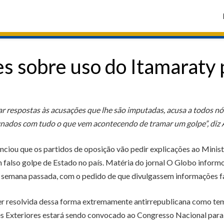
s sobre uso do Itamaraty 
ar respostas às acusações que lhe são imputadas, acusa a todos nós
gnados com tudo o que vem acontecendo de tramar um golpe”, diz 
ciou que os partidos de oposição vão pedir explicações ao Minis
m falso golpe de Estado no país. Matéria do jornal O Globo infor
a semana passada, com o pedido de que divulgassem informações fa
er resolvida dessa forma extremamente antirrepublicana como temo
es Exteriores estará sendo convocado ao Congresso Nacional para d