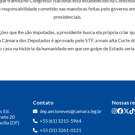
e tramita no Congresso Nacional está estabelecido na Constituiç
responsabilidade cometido nas manobras feitas pelo governo em 2
presidenciais.
ões que lhe são imputadas, a presidente busca ela própria criar qu
 Câmara dos Deputados é aprovado pelo STF, a mais alta Corte do 
o caso na história da humanidade em que um golpe de Estado seria
Contato
Nossas r
s
Ed.
dep.aecioneves@camara.leg.br
inete 20
+55 (61) 3215-5964
sília (DF)
+55 (31) 3261-0121