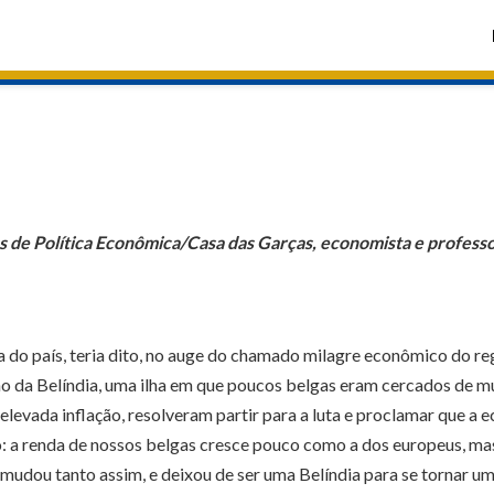
dos de Política Econômica/Casa das Garças, economista e profes
do país, teria dito, no auge do chamado milagre econômico do reg
eino da Belíndia, uma ilha em que poucos belgas eram cercados de
vada inflação, resolveram partir para a luta e proclamar que a 
: a renda de nossos belgas cresce pouco como a dos europeus, mas 
 mudou tanto assim, e deixou de ser uma Belíndia para se tornar u