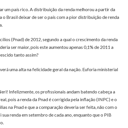
r um país rico. A distribuição da renda melhorou a partir da
 Brasil deixar de ser o país com a pior distribuição de renda
a.
lios (Pnad) de 2012, segundo a qual o crescimento da renda
oderia ser maior, pois este aumentou apenas 0,1% de 2011 a
rescido tanto assim?
á uma alta na felicidade geral da nação. Euforia ministerial
Neri! Infelizmente, os profissionais andam batendo cabeça a
al, pois a renda da Pnad é corrigida pela inflação (INPC) e o
lias na Pnad e que a comparação deveria ser feita, não com o
oi sua renda em setembro de cada ano, enquanto que o PIB
o.