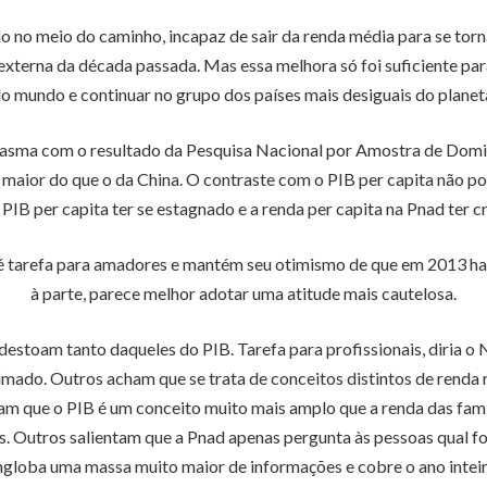
o no meio do caminho, incapaz de sair da renda média para se torna
terna da década passada. Mas essa melhora só foi suficiente para o
o mundo e continuar no grupo dos países mais desiguais do planet
iasma com o resultado da Pesquisa Nacional por Amostra de Domicí
 maior do que o da China. O contraste com o PIB per capita não p
IB per capita ter se estagnado e a renda per capita na Pnad ter c
 é tarefa para amadores e mantém seu otimismo de que em 2013 haver
à parte, parece melhor adotar uma atitude mais cautelosa.
destoam tanto daqueles do PIB. Tarefa para profissionais, diria o 
ado. Outros acham que se trata de conceitos distintos de renda re
am que o PIB é um conceito muito mais amplo que a renda das famí
s. Outros salientam que a Pnad apenas pergunta às pessoas qual f
ngloba uma massa muito maior de informações e cobre o ano inteir