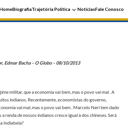
Home
Biografia
Trajetória Política
Notícias
Fale Conosco
sor, Edmar Bacha – O Globo – 08/10/2013
ime militar, que a economia vai bem, mas o povo vai mal . A
 muitos indianos. Recentemente, economistas do governo,
economia vai mal, mas o povo vai bem . Marcelo Neri tem dado
a renda de nossos indianos cresce igual à dos chineses. Será
ma Indiabela?