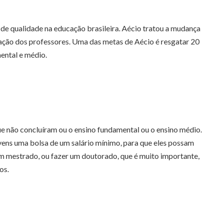
ou
diminuir
de qualidade na educação brasileira. Aécio tratou a mudança
o
ização dos professores. Uma das metas de Aécio é resgatar 20
volume.
mental e médio.
e não concluíram ou o ensino fundamental ou o ensino médio.
vens uma bolsa de um salário mínimo, para que eles possam
 um mestrado, ou fazer um doutorado, que é muito importante,
os.