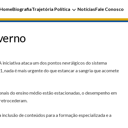
Home
Biografia
Trajetória Política
Notícias
Fale Conosco
overno
A iniciativa ataca um dos pontos nevrálgicos do sistema
21, nada é mais urgente do que estancar a sangria que acomete
ionais do ensino médio estão estacionadas, o desempenho em
 retrocederam.
 inclusão de conteúdos para a formação especializada e a