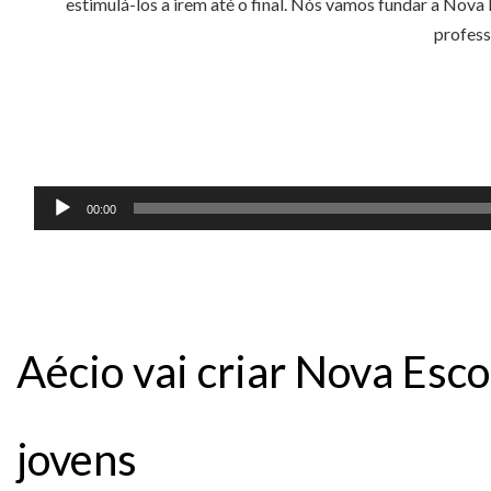
estimulá-los a irem até o final. Nós vamos fundar a Nov
profess
Tocador
00:00
de
áudio
Aécio vai criar Nova Esco
jovens