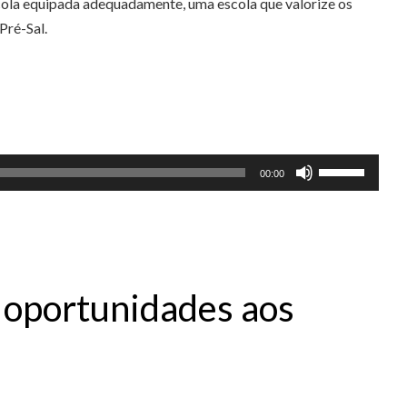
scola equipada adequadamente, uma escola que valorize os
Pré-Sal.
Use
00:00
as
setas
para
cima
ou
s oportunidades aos
para
baixo
para
aumentar