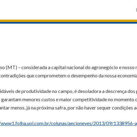
iso (MT) – considerada a capital nacional do agronegócio e nosso m
contradições que comprometem o desempenho da nossa economia
veis de produtividade no campo, é desoladora a descrença dos 
ue garantam menores custos e maior competitividade no momento de
lantar menos, já na próxima safra, por não haver sequer condiçõe
//www1.folha.uol.com.br/colunas/aecioneves/2013/09/1338956-a