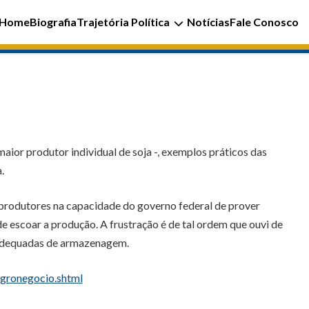
Home
Biografia
Trajetória Política
Notícias
Fale Conosco
aior produtor individual de soja -, exemplos práticos das
.
produtores na capacidade do governo federal de prover
 escoar a produção. A frustração é de tal ordem que ouvi de
s adequadas de armazenagem.
gronegocio.shtml