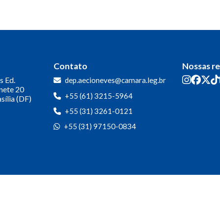
Contato
Nossas r
s
Ed.
dep.aecioneves@camara.leg.br
inete 20
+55 (61) 3215-5964
sília (DF)
+55 (31) 3261-0121
+55 (31) 97150-0834