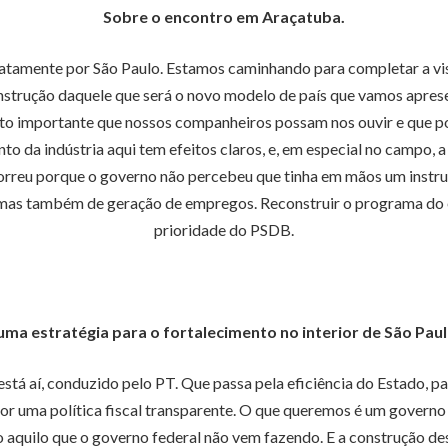
Sobre o encontro em Araçatuba.
atamente por São Paulo. Estamos caminhando para completar a vis
nstrução daquele que será o novo modelo de país que vamos aprese
to importante que nossos companheiros possam nos ouvir e que p
nto da indústria aqui tem efeitos claros, e, em especial no campo, 
orreu porque o governo não percebeu que tinha em mãos um inst
 mas também de geração de empregos. Reconstruir o programa do e
prioridade do PSDB.
uma estratégia para o fortalecimento no interior de São Pau
está aí, conduzido pelo PT. Que passa pela eficiência do Estado,
 por uma política fiscal transparente. O que queremos é um govern
o aquilo que o governo federal não vem fazendo. E a construção des