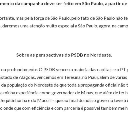
mento da campanha deve ser feito em São Paulo, a partir d
ortante, mas pela força de São Paulo, pelo fato de São Paulo não t
 daremos uma atenção muito especial a São Paulo, agora, na campa
Sobre as perspectivas do PSDB no Nordeste.
terou profundamente. O PSDB venceu a maioria das capitais e o 
Estado de Alagoas, vencemos em Teresina, no Piauí, além de vári
 população do Nordeste de que toda a propaganda oficial não te
r a minha experiência como governador de Minas, que além de ter h
equitinhonha e do Mucuri – que ao final do nosso governo teve trê
o onde que com eficiência e com parceria é possível também melho