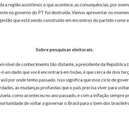
 a região assistimos o que acontece, as consequências, por exe
lizmente no governo do PT foi destruída. Vamos apresentar no mo
gestão que está sendo construído em encontros do partido como e
Sobre pesquisas eleitorais.
 com nível de conhecimento tão distante, a presidente da Repúbli
e é um dado que você encontrará em todas, é que cerca de dois te
asil por onde tenho passado. Isso significa que esse ciclo de gove
dades, as mudanças profundas que o país precisa viver para volta
ezuela, como aconteceu no ano passado, e com a inflação sempre p
portunidade de voltar a governar o Brasil para o bem dos brasileiro