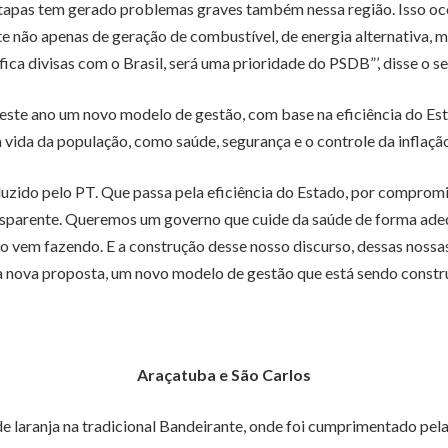
s etapas tem gerado problemas graves também nessa região. Isso 
 não apenas de geração de combustível, de energia alternativa,
ica divisas com o Brasil, será uma prioridade do PSDB”’, disse o s
ste ano um novo modelo de gestão, com base na eficiência do Es
a vida da população, como saúde, segurança e o controle da inflação
uzido pelo PT. Que passa pela eficiência do Estado, por compromi
ransparente. Queremos um governo que cuide da saúde de forma adeq
o vem fazendo. E a construção desse nosso discurso, dessas nossa
ova proposta, um novo modelo de gestão que está sendo construí
Araçatuba e São Carlos
de laranja na tradicional Bandeirante, onde foi cumprimentado p