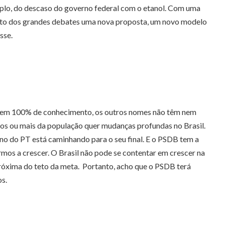
mplo, do descaso do governo federal com o etanol. Com uma
mento dos grandes debates uma nova proposta, um novo modelo
sse.
ca tem 100% de conhecimento, os outros nomes não têm nem
rços ou mais da população quer mudanças profundas no Brasil.
rno do PT está caminhando para o seu final. E o PSDB tem a
rmos a crescer. O Brasil não pode se contentar em crescer na
róxima do teto da meta. Portanto, acho que o PSDB terá
s.