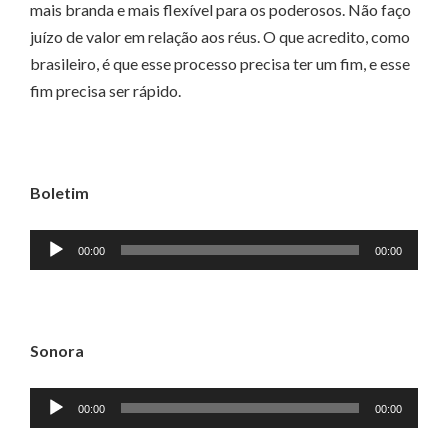
mais branda e mais flexível para os poderosos. Não faço
juízo de valor em relação aos réus. O que acredito, como
brasileiro, é que esse processo precisa ter um fim, e esse
fim precisa ser rápido.
Boletim
Tocador
00:00
00:00
de
áudio
Sonora
Tocador
00:00
00:00
de