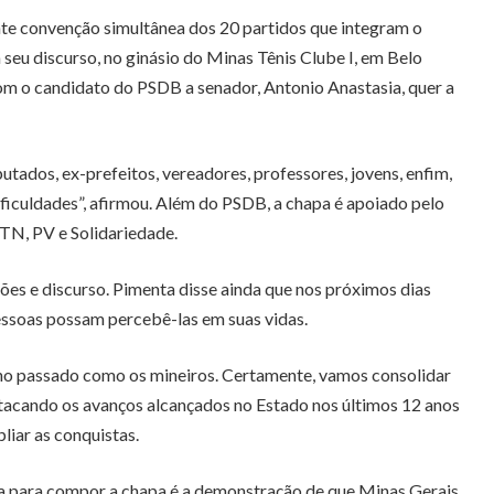
rante convenção simultânea dos 20 partidos que integram o
eu discurso, no ginásio do Minas Tênis Clube I, em Belo
com o candidato do PSDB a senador, Antonio Anastasia, quer a
tados, ex-prefeitos, vereadores, professores, jovens, enfim,
ficuldades”, afirmou. Além do PSDB, a chapa é apoiado pelo
N, PV e Solidariedade.
es e discurso. Pimenta disse ainda que nos próximos dias
pessoas possam percebê-las em suas vidas.
ano passado como os mineiros. Certamente, vamos consolidar
estacando os avanços alcançados no Estado nos últimos 12 anos
liar as conquistas.
sia para compor a chapa é a demonstração de que Minas Gerais