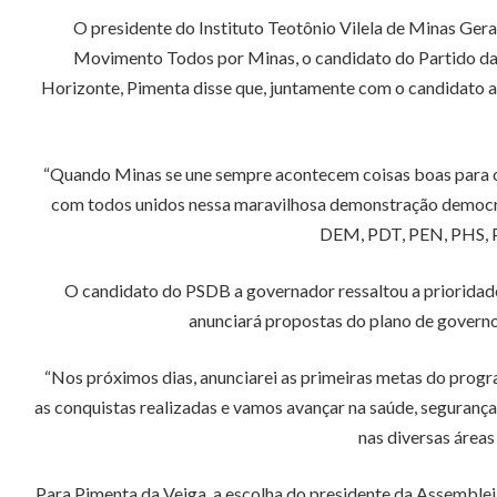
O presidente do Instituto Teotônio Vilela de Minas Gerai
Movimento Todos por Minas, o candidato do Partido da S
Horizonte, Pimenta disse que, juntamente com o candidato a 
“Quando Minas se une sempre acontecem coisas boas para o Br
com todos unidos nessa maravilhosa demonstração democráti
DEM, PDT, PEN, PHS, P
O candidato do PSDB a governador ressaltou a prioridade
anunciará propostas do plano de governo.
“Nos próximos dias, anunciarei as primeiras metas do prog
as conquistas realizadas e vamos avançar na saúde, segurança
nas diversas áreas
Para Pimenta da Veiga, a escolha do presidente da Assemblei