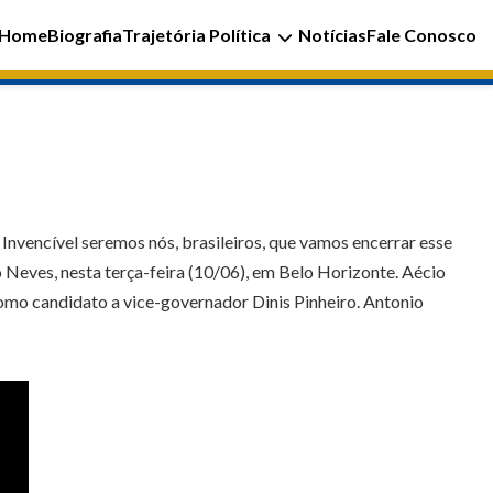
Home
Biografia
Trajetória Política
Notícias
Fale Conosco
 Invencível seremos nós, brasileiros, que vamos encerrar esse
o Neves, nesta terça-feira (10/06), em Belo Horizonte. Aécio
omo candidato a vice-governador Dinis Pinheiro. Antonio