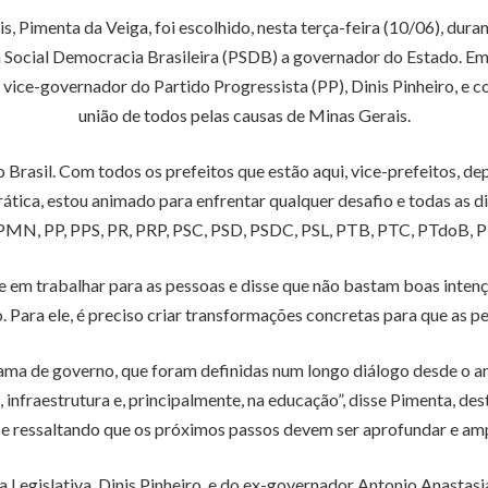
s, Pimenta da Veiga, foi escolhido, nesta terça-feira (10/06), du
ocial Democracia Brasileira (PSDB) a governador do Estado. Em s
vice-governador do Partido Progressista (PP), Dinis Pinheiro, e 
união de todos pelas causas de Minas Gerais.
asil. Com todos os prefeitos que estão aqui, vice-prefeitos, depu
ca, estou animado para enfrentar qualquer desafio e todas as di
MN, PP, PPS, PR, PRP, PSC, PSD, PSDC, PSL, PTB, PTC, PTdoB, PT
 em trabalhar para as pessoas e disse que não bastam boas intençõ
 Para ele, é preciso criar transformações concretas para que as 
rama de governo, que foram definidas num longo diálogo desde o 
, infraestrutura e, principalmente, na educação”, disse Pimenta, d
 e ressaltando que os próximos passos devem ser aprofundar e amp
a Legislativa, Dinis Pinheiro, e do ex-governador Antonio Anasta