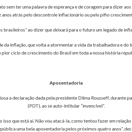
to sem ter uma palavra de esperança e de coragem para dizer aos br
anos atrás pelo descontrole inflacionário ou pelo pífio crescimen
 brasileiros” ao dizer que deixará para o futuro um legado de in
e da inflação, que volta a atormentar a vida da trabalhadora e do 
 pior ciclo de crescimento do Brasil em toda a nossa história republ
Aposentadoria
iosa a declaração dada pela presidente Dilma Rousseff, durante p
(PDT), ao se auto-intitular “invencível”.
isso que está aí. Não vou atacá-la, como tentou fazer em relação
epública uma bela aposentadoria pelos próximos quatro anos”, decl