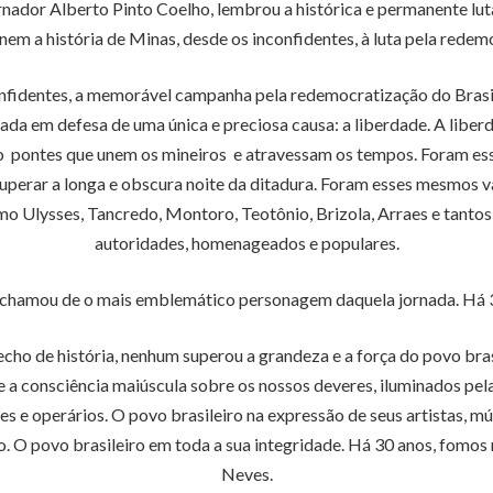
nador Alberto Pinto Coelho, lembrou a histórica e permanente luta
em a história de Minas, desde os inconfidentes, à luta pela redem
fidentes, a memorável campanha pela redemocratização do Brasil. 
ada em defesa de uma única e preciosa causa: a liberdade. A liber
ão pontes que unem os mineiros e atravessam os tempos. Foram es
uperar a longa e obscura noite da ditadura. Foram esses mesmos 
o Ulysses, Tancredo, Montoro, Teotônio, Brizola, Arraes e tantos 
autoridades, homenageados e populares.
 chamou de o mais emblemático personagem daquela jornada. Há 30 
o de história, nenhum superou a grandeza e a força do povo brasi
e a consciência maiúscula sobre os nossos deveres, iluminados pel
es e operários. O povo brasileiro na expressão de seus artistas, mú
O povo brasileiro em toda a sua integridade. Há 30 anos, fomos n
Neves.