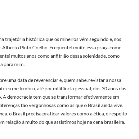
 na trajetória histórica que os mineiros vêm seguindo e, nos
 Alberto Pinto Coelho. Frequentei muito essa praça como
entei muitos anos como anfitrião dessa solenidade, como
a para mim.
pre uma data de reverenciar e, quem sabe, revistar a nossa
e eu me lembro, até por militância pessoal, dos 30 anos das
do. A democracia tem que se transformar efetivamente em
erenças tão vergonhosas como as que o Brasil ainda vive.
ca, o Brasil precisa praticar valores como a ética, o respeito
m relação à muito do que assistimos hoje na cena brasileira.