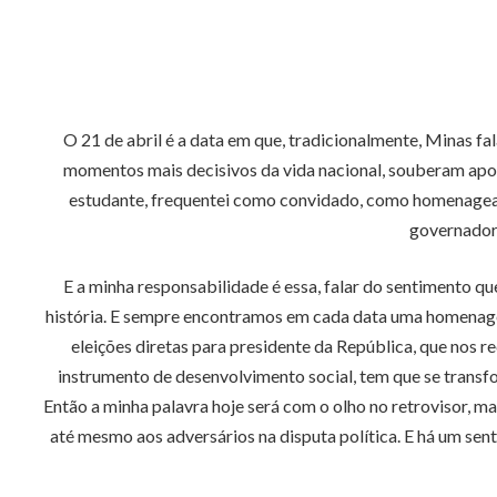
O 21 de abril é a data em que, tradicionalmente, Minas fala
momentos mais decisivos da vida nacional, souberam apo
estudante, frequentei como convidado, como homenageado
governador
E a minha responsabilidade é essa, falar do sentimento qu
história. E sempre encontramos em cada data uma homenagem 
eleições diretas para presidente da República, que nos
instrumento de desenvolvimento social, tem que se trans
Então a minha palavra hoje será com o olho no retrovisor, mas
até mesmo aos adversários na disputa política. E há um sent