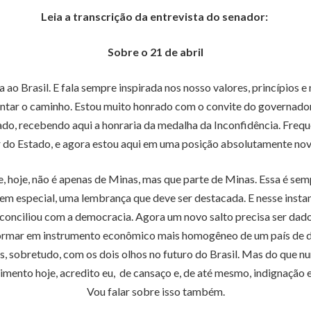
Leia a transcrição da entrevista do senador:
Sobre o 21 de abril
 ao Brasil. E fala sempre inspirada nos nosso valores, princípios e
ntar o caminho. Estou muito honrado com o convite do governador
, recebendo aqui a honraria da medalha da Inconfidência. Frequ
 do Estado, e agora estou aqui em uma posição absolutamente nov
e, hoje, não é apenas de Minas, mas que parte de Minas. Essa é sem
especial, uma lembrança que deve ser destacada. E nesse instant
 reconciliou com a democracia. Agora um novo salto precisa ser da
formar em instrumento econômico mais homogêneo de um país de dif
, sobretudo, com os dois olhos no futuro do Brasil. Mas do que nun
imento hoje, acredito eu, de cansaço e, de até mesmo, indignação e
Vou falar sobre isso também.