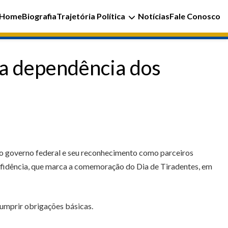
Home
Biografia
Trajetória Política
Notícias
Fale Conosco
da dependência dos
 ao governo federal e seu reconhecimento como parceiros
onfidência, que marca a comemoração do Dia de Tiradentes, em
cumprir obrigações básicas.