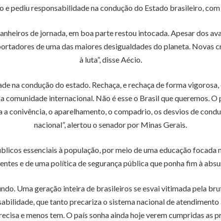
e pediu responsabilidade na condução do Estado brasileiro, com o
nheiros de jornada, em boa parte restou intocada. Apesar dos avan
portadores de uma das maiores desigualdades do planeta. Novas cr
à luta”, disse Aécio.
ade na condução do estado. Rechaça, e rechaça de forma vigorosa, 
comunidade internacional. Não é esse o Brasil que queremos. O pa
ra a conivência, o aparelhamento, o compadrio, os desvios de cond
nacional”, alertou o senador por Minas Gerais.
úblicos essenciais à população, por meio de uma educação focada 
entes e de uma política de segurança pública que ponha fim à absur
ndo. Uma geração inteira de brasileiros se esvai vitimada pela bru
abilidade, que tanto precariza o sistema nacional de atendimento à 
 precisa e menos tem. O país sonha ainda hoje verem cumpridas as