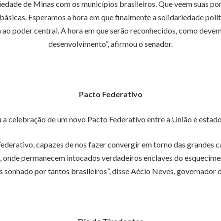
riedade de Minas com os municípios brasileiros. Que veem suas por
básicas. Esperamos a hora em que finalmente a solidariedade políti
a ao poder central. A hora em que serão reconhecidos, como devem
desenvolvimento”, afirmou o senador.
Pacto Federativo
a celebração de um novo Pacto Federativo entre a União e estados
Federativo, capazes de nos fazer convergir em torno das grandes ca
te, onde permanecem intocados verdadeiros enclaves do esquecime
s sonhado por tantos brasileiros”, disse Aécio Neves, governador