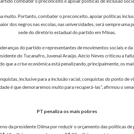
artido combater o preconceito e apoiar políticas de inclusão socia
na muito. Portanto, combater o preconceito, apoiar políticas inclusi
or dos negros nas escolas, nas universidades, será sempre uma p
sede do diretório estadual do partido em Minas.
ideranças do partido e representantes de movimentos sociais e da
esidente do Tucanafro, Juvenal Araújo, Aécio Neves criticou a falt
o que a crise econômica está penalizando, principalmente, os mai
nquistas, inclusive para a inclusão racial, conquistas do ponto de 
dade é que demoraremos muito para recuperá-las”, afirmou o sena
PT penaliza os mais pobres
erno da presidente Dilma por reduzir o orçamento das políticas de