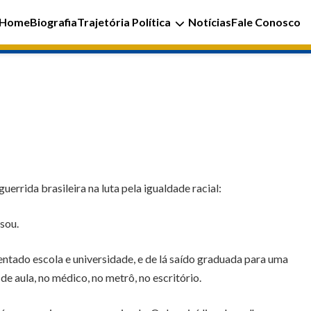
Home
Biografia
Trajetória Política
Notícias
Fale Conosco
rrida brasileira na luta pela igualdade racial:
 sou.
ntado escola e universidade, e de lá saído graduada para uma
 de aula, no médico, no metrô, no escritório.