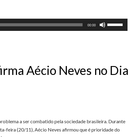
Use
00:00
as
setas
para
cima
ou
afirma Aécio Neves no Dia
para
baixo
para
aumentar
ou
diminuir
problema a ser combatido pela sociedade brasileira. Durante
o
a-feira (20/11), Aécio Neves afirmou que é prioridade do
volume.