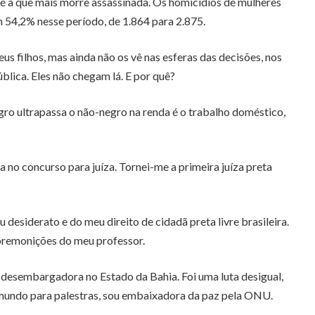
e é a que mais morre assassinada. Os homicídios de mulheres
54,2% nesse período, de 1.864 para 2.875.
us filhos, mas ainda não os vê nas esferas das decisões, nos
blica. Eles não chegam lá. E por quê?
ro ultrapassa o não-negro na renda é o trabalho doméstico,
no concurso para juíza. Tornei-me a primeira juíza preta
desiderato e do meu direito de cidadã preta livre brasileira.
premonições do meu professor.
desembargadora no Estado da Bahia. Foi uma luta desigual,
o mundo para palestras, sou embaixadora da paz pela ONU.