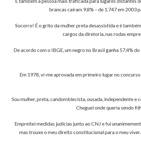
É também a pessoa mais traficada para lugares distantes do
brancas caíram 9,8% – de 1.747 em 2003 p
Socorro! É o grito da mulher preta desassistida e é também 
cargos da diretoria, nas rodas empre
De acordo com o IBGE, um negro no Brasil ganha 57,4% do q
Em 1978, vi-me aprovada em primeiro lugar no concurso p
Sou mulher, preta, candomblecista, ousada, independente e co
Cheguei onde queria sendo fi
Empreitei medidas judicias junto ao CNJ e fui unanimemen
mas trouxe o meu direito constitucional para o meu vive