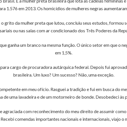
 Brasil. É a mulher preta brasileira que lota as cadeias femininas 
ara 1.576 em 2013. Os homicídios de mulheres negras aumentaram 
o grito da mulher preta que lutou, concluiu seus estudos, formou se
sariais ou nas salas com ar condicionado dos Três Poderes da Repú
ue ganha um branco na mesma função. O único setor em que o neg
em 1,5%.
ara cargo de procuradora autárquica federal. Depois fui aprovada 
brasileira. Um luxo? Um sucesso? Não, uma exceção.
mpetente em meu ofício. Rasguei a tradição e fui em busca do meu 
lha de uma lavadeira e de um motorneiro de bonde. Desobedeci às 
te agraciada com reconhecimento do meu direito de assumir como 
r. Recebi comendas importantes nacionais e internacionais, viajo 