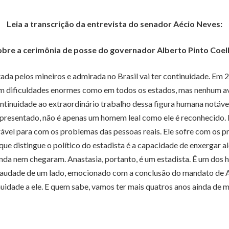
Leia a transcrição da entrevista do senador Aécio Neves:
obre a cerimônia de posse do governador Alberto Pinto Coel
tada pelos mineiros e admirada no Brasil vai ter continuidade. Em
com dificuldades enormes como em todos os estados, mas nenhum a
ntinuidade ao extraordinário trabalho dessa figura humana notável
resentado, não é apenas um homem leal como ele é reconhecido. É 
ável para com os problemas das pessoas reais. Ele sofre com os p
 que distingue o político do estadista é a capacidade de enxerga
nda nem chegaram. Anastasia, portanto, é um estadista. É um dos 
 saudade de um lado, emocionado com a conclusão do mandato de 
nuidade a ele. E quem sabe, vamos ter mais quatros anos ainda de m