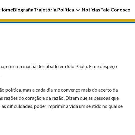
Home
Biografia
Trajetória Política
Notícias
Fale Conosco
oluna, em uma manhã de sábado em São Paulo. E me despeço
.
ão política, mas a cada dia me convenço mais do acerto da
as razões do coração e da razão. Dizem que as pessoas que
as dificuldades, poder imprimir à vida um sentido no qual se