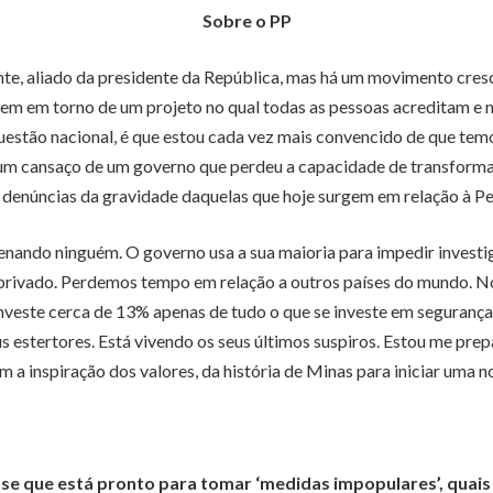
Sobre o PP
nte, aliado da presidente da República, mas há um movimento cres
tecem em torno de um projeto no qual todas as pessoas acreditam e 
questão nacional, é que estou cada vez mais convencido de que tem
um cansaço de um governo que perdeu a capacidade de transformar
 denúncias da gravidade daquelas que hoje surgem em relação à Pe
nando ninguém. O governo usa a sua maioria para impedir investig
privado. Perdemos tempo em relação a outros países do mundo. Nos
veste cerca de 13% apenas de tudo o que se investe em segurança pú
s estertores. Está vivendo os seus últimos suspiros. Estou me pre
 a inspiração dos valores, da história de Minas para iniciar uma n
isse que está pronto para tomar ‘medidas impopulares’, quais