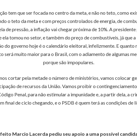
lação tem que ser focada no centro da meta, e não no teto, como ex
çando o teto da meta e com preços controlados de energia, de combu
ela de pressão, a inflação vai chegar próxima de 10%. A presiden
 ela tomou no setor, e também do preço de combustíveis, já que a
o do governo hoje é o calendário eleitoral, infelizmente. E quant
custo será muito maior para o Brasil, com o adiamento de algumas 
porque são impopulares.
mos cortar pela metade o número de ministérios, vamos colocar ge
cipação de recursos da União. Vamos proibir o contingenciamento
digo Penal, para não estimular a impunidade e, a partir dela, a 
m final de ciclo chegando, e o PSDB é quem terá as condições de li
feito Marcio Lacerda pediu seu apoio a uma possível candid