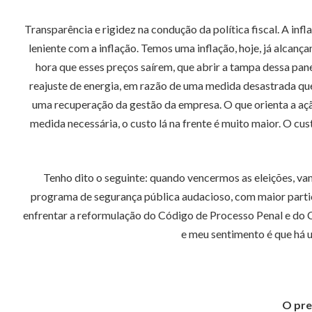
Transparência e rigidez na condução da política fiscal. A inf
leniente com a inflação. Temos uma inflação, hoje, já alcan
hora que esses preços saírem, que abrir a tampa dessa pan
reajuste de energia, em razão de uma medida desastrada que
uma recuperação da gestão da empresa. O que orienta a açã
medida necessária, o custo lá na frente é muito maior. O 
Tenho dito o seguinte: quando vencermos as eleições, va
programa de segurança pública audacioso, com maior parti
enfrentar a reformulação do Código de Processo Penal e do Có
e meu sentimento é que há u
O pre