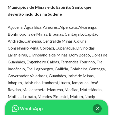
Municípios de Minas e do Espírito Santo que
deverão incluídos na Sudene
Açucena, Água Boa, Aimorés, Alpercata, Alvarenga,
Bonfinópolis de Minas, Braúnas, Cantagalo, Capitão
Andrade, Carmésia, Central de Minas, Coluna,
Conselheiro Pena, Coroaci, Cuparaque, Divino das
Laranjeiras, Divinolândia de Minas, Dom Bosco, Dores de
Guanhães, Engenheiro Caldas, Fernandes Tourinho, Frei
Inocêncio, Frei Lagonegro, Galiléia, Goiabeira, Gonzaga,
Governador Valadares, Guanhães, Imbé de Minas,
Inhapim, Itabirinha, Itanhomi, Itueta, Jampruca, José
Raydan, Malacacheta, Mantena, Marilac, Materlândia,
Mathias Lobato, Mendes Pimentel, Mutum, Nacip
Raydan, Naque, Natalândia, Nova Belém, Nova Módica,
Paulistas, Peçanha, Periquito, Piedade de Caratinga,