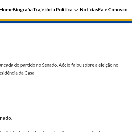
Home
Biografia
Trajetória Política
Notícias
Fale Conosco
o
ncada do partido no Senado. Aécio falou sobre a eleição no
sidência da Casa.
enado.