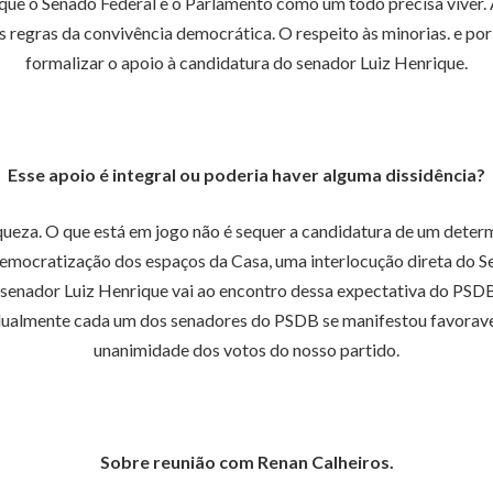
 que o Senado Federal e o Parlamento como um todo precisa viver. 
 às regras da convivência democrática. O respeito às minorias. e p
formalizar o apoio à candidatura do senador Luiz Henrique.
Esse apoio é integral ou poderia haver alguma dissidência?
eza. O que está em jogo não é sequer a candidatura de um deter
cratização dos espaços da Casa, uma interlocução direta do Sena
o senador Luiz Henrique vai ao encontro dessa expectativa do PSDB,
dualmente cada um dos senadores do PSDB se manifestou favoravel
unanimidade dos votos do nosso partido.
Sobre reunião com Renan Calheiros.