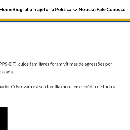
Home
Biografia
Trajetória Política
Notícias
Fale Conosco
PPS-DF), cujos familiares foram vítimas de agressões por
assada.
nador Cristovam e à sua família merecem repúdio de toda a