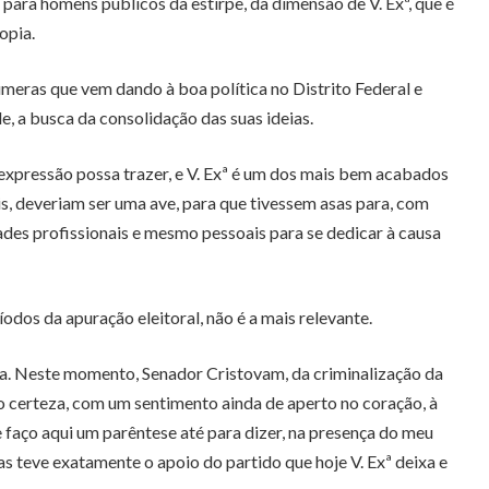
para homens públicos da estirpe, da dimensão de V. Exª, que é
opia.
númeras que vem dando à boa política no Distrito Federal e
e, a busca da consolidação das suas ideias.
 expressão possa trazer, e V. Exª é um dos mais bem acabados
s, deveriam ser uma ave, para que tivessem asas para, com
ades profissionais e mesmo pessoais para se dedicar à causa
íodos da apuração eleitoral, não é a mais relevante.
ifica. Neste momento, Senador Cristovam, da criminalização da
nho certeza, com um sentimento ainda de aperto no coração, à
 faço aqui um parêntese até para dizer, na presença do meu
s teve exatamente o apoio do partido que hoje V. Exª deixa e