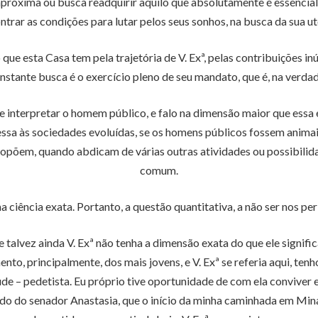
roxima ou busca readquirir aquilo que absolutamente é essencial 
ntrar as condições para lutar pelos seus sonhos, na busca da sua ut
o que esta Casa tem pela trajetória de V. Exª, pelas contribuições i
nstante busca é o exercício pleno de seu mandato, que é, na verdad
e interpretar o homem público, e falo na dimensão maior que essa
sa às sociedades evoluídas, se os homens públicos fossem animai
propõem, quando abdicam de várias outras atividades ou possibilid
comum.
 ciência exata. Portanto, a questão quantitativa, a não ser nos per
, e talvez ainda V. Exª não tenha a dimensão exata do que ele sign
ento, principalmente, dos mais jovens, e V. Exª se referia aqui, te
de – pedetista. Eu próprio tive oportunidade de com ela conviver e
do do senador Anastasia, que o início da minha caminhada em Mina