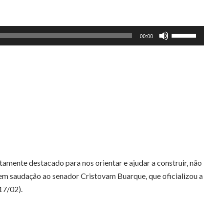
Use
00:00
as
setas
para
cima
ou
para
baixo
para
aumentar
mente destacado para nos orientar e ajudar a construir, não
ou
 em saudação ao senador Cristovam Buarque, que oficializou a
diminuir
17/02).
o
volume.