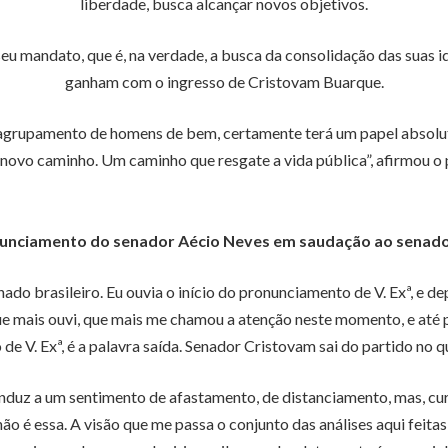
liberdade, busca alcançar novos objetivos.
 seu mandato, que é, na verdade, a busca da consolidação das suas 
ganham com o ingresso de Cristovam Buarque.
agrupamento de homens de bem, certamente terá um papel absoluta
 novo caminho. Um caminho que resgate a vida pública”, afirmou o
onunciamento do senador Aécio Neves em saudação ao senad
 brasileiro. Eu ouvia o início do pronunciamento de V. Exª, e depoi
que mais ouvi, que mais me chamou a atenção neste momento, e até 
e V. Exª, é a palavra saída. Senador Cristovam sai do partido no qu
nduz a um sentimento de afastamento, de distanciamento, mas, cur
ão é essa. A visão que me passa o conjunto das análises aqui feitas,