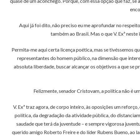
quase de um aconchego. Porque, com essa opção que faz, se ap
enco
Aqui já foi dito, não preciso eu me aprofundar no respeit
também ao Brasil. Mas o que V. Exª neste i
Permita-me aqui certa licença poética, mas se tivéssemos qu
representantes do homem público, na dimensão que interes
absoluta liberdade, buscar alcançar os objetivos a que se 
Felizmente, senador Cristovam, a política não é uma
V. Exª traz agora, de corpo inteiro, às oposições um reforço
política, da degradação da atividade pública, do distanciam
saudade que terá da juventude – e sempre vigorosa juventu
querido amigo Roberto Freire e do líder Rubens Bueno, ao la