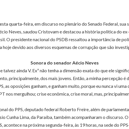
ta quarta-feira, em discurso no plenário do Senado Federal, sua 
écio Neves, saudou Cristovam e destacou a história politica do ex
il. O presidente nacional do PSDB ressaltou a importância de polí
da hoje devido aos diversos esquemas de corrupção que são invest
Sonora do senador Aécio Neves
o, e talvez ainda V. Exª não tenha a dimensão exata do que ele sign
nto, principalmente, dos mais jovens. Então, a minha percepção é de
PPS, as oposições ganham, e ganham muito, porque eu nunca vi uma c
T nos mergulhou; crise econômica, crise moral, mas, principalment
al do PPS, deputado federal Roberto Freire, além de parlamentar
ssio Cunha Lima, da Paraíba, também acompanharam o discurso. O ato
 acontece na próxima segunda-feira, às 19 horas, na sede do PPS-D