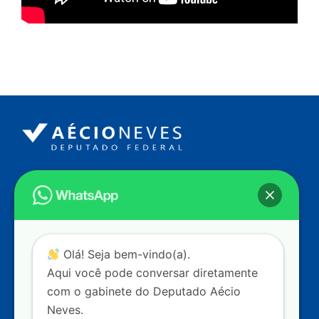
Endereço
Câmara dos Deputados
Ed. Principal, Ala C – Gabinete
20
CEP: 70.160-900 – Brasília (DF)
Contato
Olá! Seja bem-vindo(a).
dep.aecioneves@camara.leg.br
Aqui você pode conversar diretamente
+55 (61) 3215-5964
com o gabinete do Deputado Aécio
Neves.
+55 (31) 3261-0121