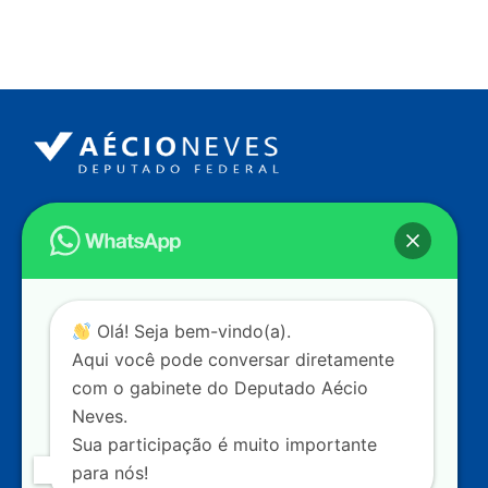
Endereço
Câmara dos Deputados
Ed. Principal, Ala C – Gabinete
20
CEP: 70.160-900 – Brasília (DF)
Contato
Olá! Seja bem-vindo(a).
dep.aecioneves@camara.leg.br
Aqui você pode conversar diretamente
+55 (61) 3215-5964
com o gabinete do Deputado Aécio
Neves.
+55 (31) 3261-0121
Sua participação é muito importante
+55 (31) 97150-0834
para nós!