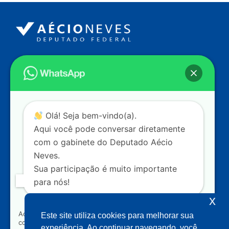
Endereço
Câmara dos Deputados
Ed. Principal, Ala C – Gabinete
20
CEP: 70.160-900 – Brasília (DF)
Contato
Olá! Seja bem-vindo(a).
dep.aecioneves@camara.leg.br
Aqui você pode conversar diretamente
+55 (61) 3215-5964
com o gabinete do Deputado Aécio
Neves.
+55 (31) 3261-0121
Sua participação é muito importante
+55 (31) 97150-0834
para nós!
Nossas redes
x
Ao clicar para iniciar o contato pelo WhatsApp, você
Este site utiliza cookies para melhorar sua
concorda que seus dados serão utilizados exclusivamente
Acompanhe o meu mandato
experiência. Ao continuar navegando, você