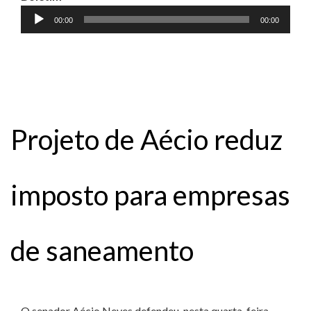
Tocador
00:00
00:00
de
áudio
Projeto de Aécio reduz
imposto para empresas
de saneamento
O senador Aécio Neves defendeu, nesta quarta-feira