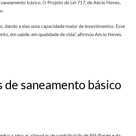
saneamento básico. O Projeto de Lei 717, de Aécio Neves,
o.
as, dando a elas uma capacidade maior de investimentos. Esse
nto, em saúde, em qualidade de vida”, afirmou Aécio Neves.
as de saneamento básico
reduz a zero as alíquotas de contribuição de PIS/Pasep e da