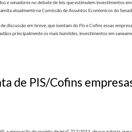
s e senadores no debate de leis que estimulem investimentos em 
ramita atualmente na Comissão de Assuntos Econômicos do Senad
 de discussão em breve, que isentam do Pis e Cofins essas empres
dadãos principalmente os mais humildes, investimentos em saneame
nta de PIS/Cofins empres
, a aprovação do projeto de lei nº 717/2011, de sua autoria, que 