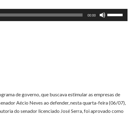
Use
00:00
as
setas
para
cima
ou
para
baixo
para
aumentar
programa de governo, que buscava estimular as empresas de
ou
nador Aécio Neves ao defender, nesta quarta-feira (06/07),
diminuir
 autoria do senador licenciado José Serra, foi aprovado como
o
volume.