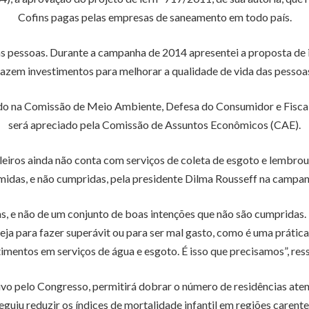
Cofins pagas pelas empresas de saneamento em todo país.
as pessoas. Durante a campanha de 2014 apresentei a proposta de
fazem investimentos para melhorar a qualidade de vida das pessoa
vado na Comissão de Meio Ambiente, Defesa do Consumidor e Fiscal
será apreciado pela Comissão de Assuntos Econômicos (CAE).
ileiros ainda não conta com serviços de coleta de esgoto e lembrou
idas, e não cumpridas, pela presidente Dilma Rousseff na campanh
vas, e não de um conjunto de boas intenções que não são cumpridas
eja para fazer superávit ou para ser mal gasto, como é uma prática
timentos em serviços de água e esgoto. É isso que precisamos”, ress
vo pelo Congresso, permitirá dobrar o número de residências aten
guiu reduzir os índices de mortalidade infantil em regiões caren