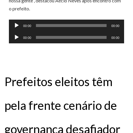
nossa gente”, destacou Aécio Neves após encontro com
o prefeito.
Tocador
00:00
00:00
de
Tocador
00:00
00:00
áudio
de
áudio
Prefeitos eleitos têm
pela frente cenário de
governança desafiador