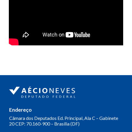
Endereço
Câmara dos Deputados
Ed. Principal, Ala C – Gabinete
20
CEP: 70.160-900 – Brasília (DF)