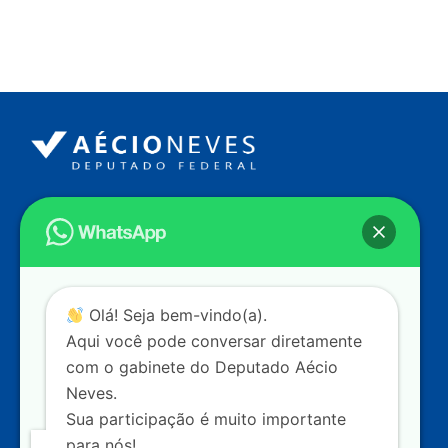
Endereço
Câmara dos Deputados
Ed. Principal, Ala C – Gabinete
20
CEP: 70.160-900 – Brasília (DF)
Contato
Olá! Seja bem-vindo(a).
dep.aecioneves@camara.leg.br
Aqui você pode conversar diretamente
+55 (61) 3215-5964
com o gabinete do Deputado Aécio
Neves.
+55 (31) 3261-0121
Sua participação é muito importante
+55 (31) 97150-0834
para nós!