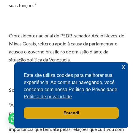
suas funções.”
Olá! Seja bem-vindo(a).
Aqui você pode conversar diretamente
com o gabinete do Deputado Aécio
O presidente nacional do PSDB, senador Aécio Neves, de
Neves.
Minas Gerais, reiterou apoio à causa da parlamentar e
Sua participação é muito importante
acusou o governo brasileiro de omissão diante da
para nós!
situação política da Venezuela.
x
Ao clicar para iniciar o contato pelo WhatsApp, você
Este site utiliza cookies para melhorar sua
concorda que seus dados serão utilizados exclusivamente
experiência. Ao continuar navegando, você
para atendimento relacionado às demandas, sugestões ou
informações referentes ao mandato do Deputado Aécio
concorda com nossa Política de Privacidade.
Sonora do senador Aécio Neves
Neves. Seus dados serão tratados com sigilo e não serão
Política de privacidade
compartilhados com terceiros.
“A causa de Vossa Excelência é a nossa causa. E nos
preocupa imensamente a posição passiva, quase que de
Entendi
Falar com gabinete
uma omissão grave do governo brasileiro que, pela
importância que tem, até pelas relações que cultivou com