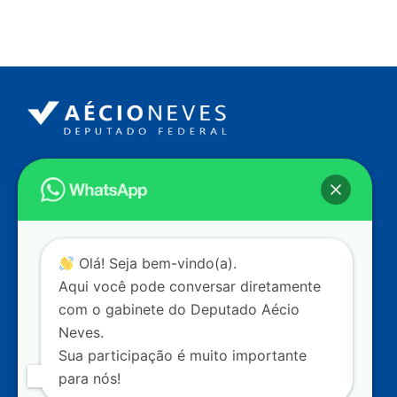
Endereço
Câmara dos Deputados
Ed. Principal, Ala C – Gabinete
20
CEP: 70.160-900 – Brasília (DF)
Contato
Olá! Seja bem-vindo(a).
dep.aecioneves@camara.leg.br
Aqui você pode conversar diretamente
+55 (61) 3215-5964
com o gabinete do Deputado Aécio
Neves.
+55 (31) 3261-0121
Sua participação é muito importante
+55 (31) 97150-0834
para nós!