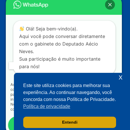
Câmara dos Deputados
Ed. Principal, Ala C – Gabinete
20
CEP: 70.160-900 – Brasília (DF)
Contato
Olá! Seja bem-vindo(a).
dep.aecioneves@camara.leg.br
Aqui você pode conversar diretamente
+55 (61) 3215-5964
com o gabinete do Deputado Aécio
Neves.
+55 (31) 3261-0121
Sua participação é muito importante
+55 (31) 97150-0834
para nós!
Nossas redes
x
Ao clicar para iniciar o contato pelo WhatsApp, você
Este site utiliza cookies para melhorar sua
concorda que seus dados serão utilizados exclusivamente
Acompanhe o meu mandato
experiência. Ao continuar navegando, você
para atendimento relacionado às demandas, sugestões ou
informações referentes ao mandato do Deputado Aécio
concorda com nossa Política de Privacidade.
Neves. Seus dados serão tratados com sigilo e não serão
Política de privacidade
compartilhados com terceiros.
Entendi
Falar com gabinete