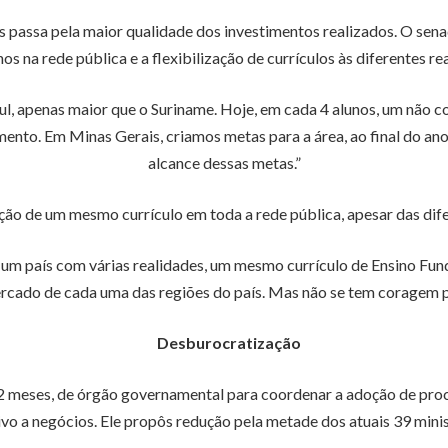
s passa pela maior qualidade dos investimentos realizados. O sen
os na rede pública e a flexibilização de currículos às diferentes re
l, apenas maior que o Suriname. Hoje, em cada 4 alunos, um não 
mento. Em Minas Gerais, criamos metas para a área, ao final do a
alcance dessas metas.”
ão de um mesmo currículo em toda a rede pública, apesar das difer
um país com várias realidades, um mesmo currículo de Ensino Fun
cado de cada uma das regiões do país. Mas não se tem coragem pa
Desburocratização
 meses, de órgão governamental para coordenar a adoção de proce
ivo a negócios. Ele propôs redução pela metade dos atuais 39 minis