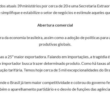
s atuais 39 ministérios por cerca de 20 e uma Secretaria Extrao
simplifique e estabilize o setor de negócios e estimule aqueles qu
Abertura comercial
a da economia brasileira, assim como a adoção de políticas para 
produtivas globais.
 a 25ª maior exportadora. Falando em importações, a tragédia é 
o importador busca trazer determinado produto. Como há taxas alt
ução tarifária. Temos hoje cerca de 5 mil excepcionalidades do Bras
de o Brasil já tem maior competitividade e cobrou do governo feder
ém o aparelhamento partidário e o desvio de funções das agência