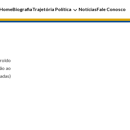
Home
Biografia
Trajetória Política
Notícias
Fale Conosco
Aroldo
ção ao
adas)