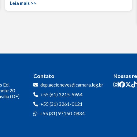
Leia mais >>
Contato
Nossas r
s
Ed.
dep.aecioneves@camara.leg.br
inete 20
+55 (61) 3215-5964
sília (DF)
+55 (31) 3261-0121
+55 (31) 97150-0834