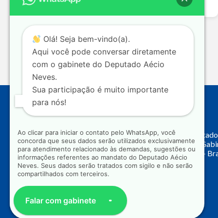
Leia mais >>
Olá! Seja bem-vindo(a).
Aqui você pode conversar diretamente
com o gabinete do Deputado Aécio
Neves.
Sua participação é muito importante
para nós!
Endereço
Ao clicar para iniciar o contato pelo WhatsApp, você
Câmara dos Deputado
concorda que seus dados serão utilizados exclusivamente
Principal, Ala C – Gab
para atendimento relacionado às demandas, sugestões ou
CEP: 70.160-900 – Bra
informações referentes ao mandato do Deputado Aécio
Neves. Seus dados serão tratados com sigilo e não serão
compartilhados com terceiros.
Falar com gabinete