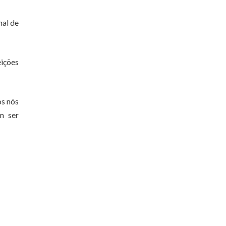
nal de
ições
os nós
m ser