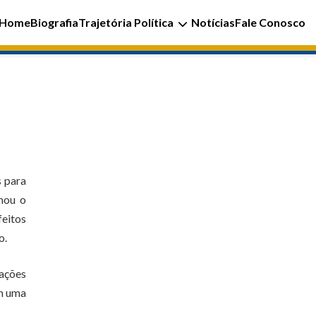
Home
Biografia
Trajetória Política
Notícias
Fale Conosco
s para
rmou o
feitos
o.
 ações
am uma