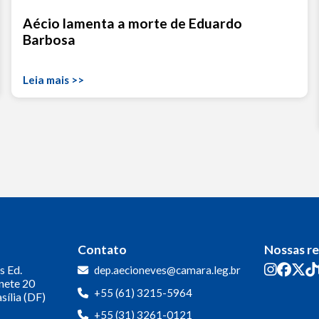
Aécio lamenta a morte de Eduardo
Barbosa
Leia mais >>
Contato
Nossas r
s
Ed.
dep.aecioneves@camara.leg.br
inete 20
+55 (61) 3215-5964
sília (DF)
+55 (31) 3261-0121