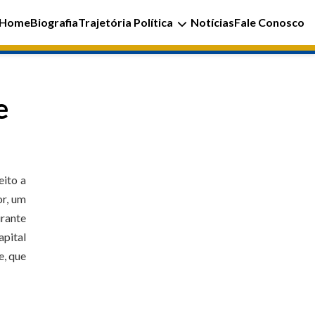
Home
Biografia
Trajetória Política
Notícias
Fale Conosco
e
eito a
or, um
urante
apital
e, que