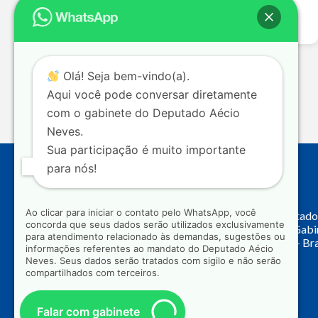
Leia mais >>
Olá! Seja bem-vindo(a).
Aqui você pode conversar diretamente
com o gabinete do Deputado Aécio
Neves.
Sua participação é muito importante
para nós!
Endereço
Ao clicar para iniciar o contato pelo WhatsApp, você
Câmara dos Deputado
concorda que seus dados serão utilizados exclusivamente
Principal, Ala C – Gab
para atendimento relacionado às demandas, sugestões ou
CEP: 70.160-900 – Bra
informações referentes ao mandato do Deputado Aécio
Neves. Seus dados serão tratados com sigilo e não serão
compartilhados com terceiros.
Falar com gabinete