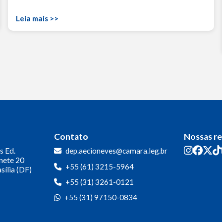
Leia mais >>
Contato
Nossas r
s
Ed.
dep.aecioneves@camara.leg.br
inete 20
+55 (61) 3215-5964
sília (DF)
+55 (31) 3261-0121
+55 (31) 97150-0834