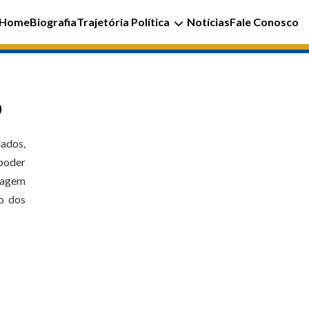
Home
Biografia
Trajetória Política
Notícias
Fale Conosco
o
dados,
 poder
oragem
go dos