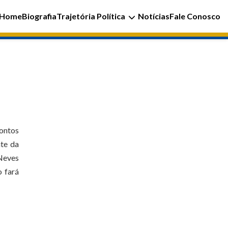
Home
Biografia
Trajetória Política
Notícias
Fale Conosco
pontos
nte da
Neves
o fará