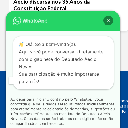
Aécio discursa nos 35 Anos da
Constituição Federal
Leia mais >>
Olá! Seja bem-vindo(a).
Aqui você pode conversar diretamente
com o gabinete do Deputado Aécio
Neves.
Sua participação é muito importante
para nós!
Endereço
Ao clicar para iniciar o contato pelo WhatsApp, você
Câmara dos Deputado
concorda que seus dados serão utilizados exclusivamente
Principal, Ala C – Gab
para atendimento relacionado às demandas, sugestões ou
CEP: 70.160-900 – Bra
informações referentes ao mandato do Deputado Aécio
Neves. Seus dados serão tratados com sigilo e não serão
compartilhados com terceiros.