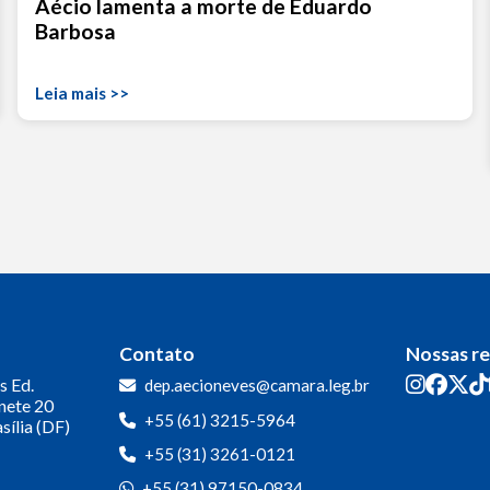
Aécio lamenta a morte de Eduardo
Barbosa
Leia mais >>
Contato
Nossas r
s
Ed.
dep.aecioneves@camara.leg.br
inete 20
+55 (61) 3215-5964
sília (DF)
+55 (31) 3261-0121
+55 (31) 97150-0834