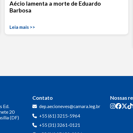
Aécio lamenta a morte de Eduardo
Barbosa
Leia mais >>
Contato
Nossas r
s
Ed.
dep.aecioneves@camara.leg.br
inete 20
+55 (61) 3215-5964
sília (DF)
+55 (31) 3261-0121