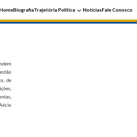
Home
Biografia
Trajetória Política
Notícias
Fale Conosco
pendem
uestão
o, de
ições,
ontas,
 Aécio