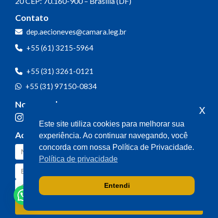
20
CEP: 70.160-900 – Brasília (DF)
Contato
dep.aecioneves@camara.leg.br
+55 (61) 3215-5964
+55 (31) 3261-0121
+55 (31) 97150-0834
Nossas redes
x
Este site utiliza cookies para melhorar sua
Acompanhe o meu mandato
experiência. Ao continuar navegando, você
concorda com nossa Política de Privacidade.
Política de privacidade
Entendi