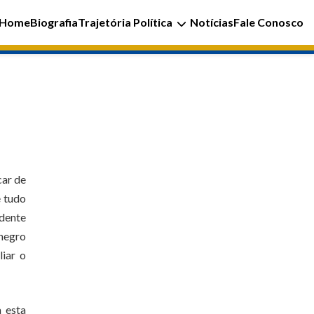
Home
Biografia
Trajetória Política
Notícias
Fale Conosco
car de
e tudo
ndente
 negro
liar o
 esta