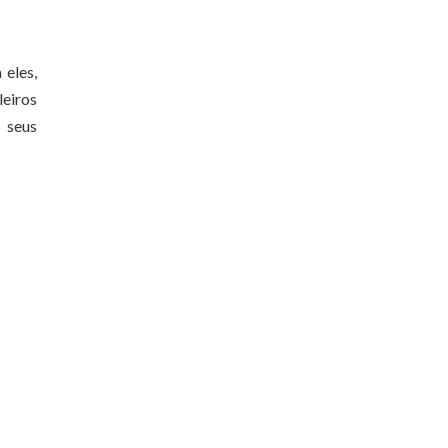
 eles,
leiros
 seus