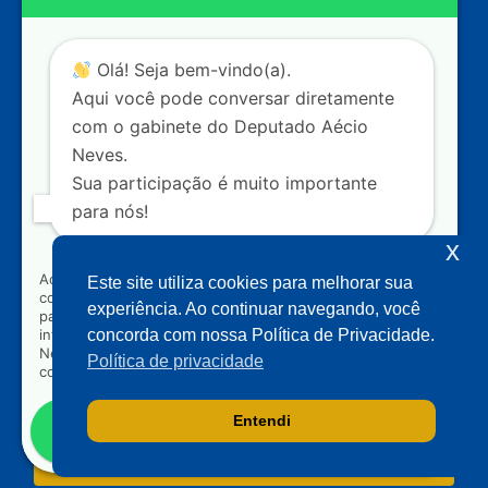
20
CEP: 70.160-900 – Brasília (DF)
Contato
Olá! Seja bem-vindo(a).
dep.aecioneves@camara.leg.br
Aqui você pode conversar diretamente
+55 (61) 3215-5964
com o gabinete do Deputado Aécio
Neves.
+55 (31) 3261-0121
Sua participação é muito importante
+55 (31) 97150-0834
para nós!
Nossas redes
x
Ao clicar para iniciar o contato pelo WhatsApp, você
Este site utiliza cookies para melhorar sua
concorda que seus dados serão utilizados exclusivamente
Acompanhe o meu mandato
experiência. Ao continuar navegando, você
para atendimento relacionado às demandas, sugestões ou
informações referentes ao mandato do Deputado Aécio
concorda com nossa Política de Privacidade.
Neves. Seus dados serão tratados com sigilo e não serão
Política de privacidade
compartilhados com terceiros.
Entendi
Falar com gabinete