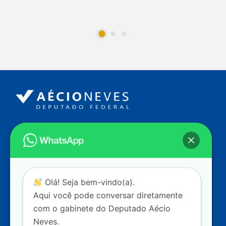
Endereço
Câmara dos Deputados
Ed. Principal, Ala C – Gabinete
20
CEP: 70.160-900 – Brasília (DF)
Contato
Olá! Seja bem-vindo(a).
dep.aecioneves@camara.leg.br
Aqui você pode conversar diretamente
+55 (61) 3215-5964
com o gabinete do Deputado Aécio
Neves.