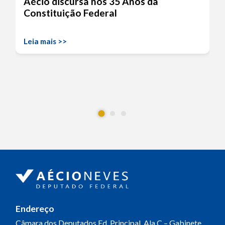
Aécio discursa nos 35 Anos da
Constituição Federal
Leia mais >>
Endereço
Câmara dos Deputados
Ed. Principal, Ala C – Gabinete