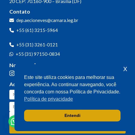
20
CEP: 70.160-900 – Brasília (DF)
Contato
dep.aecioneves@camara.leg.br
+55 (61) 3215-5964
+55 (31) 3261-0121
+55 (31) 97150-0834
Nossas redes
x
Este site utiliza cookies para melhorar sua
Acompanhe o meu mandato
experiência. Ao continuar navegando, você
concorda com nossa Política de Privacidade.
Política de privacidade
Entendi