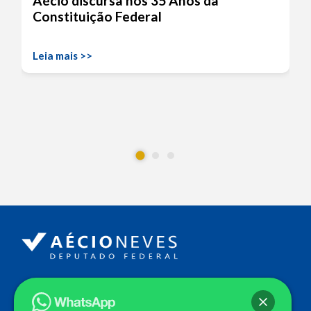
Aécio discursa nos 35 Anos da
Constituição Federal
Leia mais >>
Endereço
Câmara dos Deputados
Ed. Principal, Ala C – Gabinete