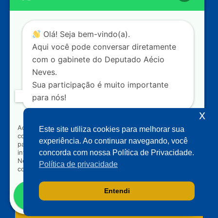
20
CEP: 70.160-900 – Brasília (DF)
Contato
Olá! Seja bem-vindo(a).
dep.aecioneves@camara.leg.br
Aqui você pode conversar diretamente
+55 (61) 3215-5964
com o gabinete do Deputado Aécio
Neves.
+55 (31) 3261-0121
Sua participação é muito importante
+55 (31) 97150-0834
para nós!
Nossas redes
x
Ao clicar para iniciar o contato pelo WhatsApp, você
Este site utiliza cookies para melhorar sua
concorda que seus dados serão utilizados exclusivamente
Acompanhe o meu mandato
experiência. Ao continuar navegando, você
para atendimento relacionado às demandas, sugestões ou
informações referentes ao mandato do Deputado Aécio
concorda com nossa Política de Privacidade.
Neves. Seus dados serão tratados com sigilo e não serão
Política de privacidade
compartilhados com terceiros.
Entendi
Falar com gabinete