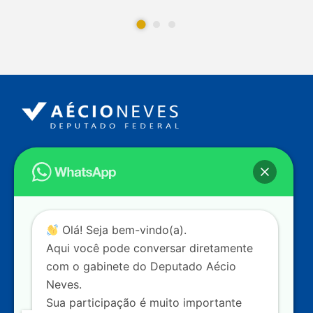
Endereço
Câmara dos Deputados
Ed. Principal, Ala C – Gabinete
20
CEP: 70.160-900 – Brasília (DF)
Contato
Olá! Seja bem-vindo(a).
dep.aecioneves@camara.leg.br
Aqui você pode conversar diretamente
+55 (61) 3215-5964
com o gabinete do Deputado Aécio
Neves.
+55 (31) 3261-0121
Sua participação é muito importante
+55 (31) 97150-0834