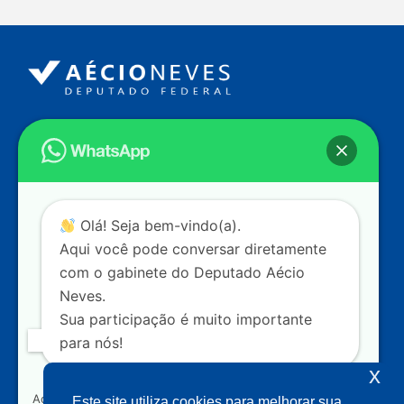
Endereço
Câmara dos Deputados
Ed. Principal, Ala C – Gabinete
20
CEP: 70.160-900 – Brasília (DF)
Contato
Olá! Seja bem-vindo(a).
dep.aecioneves@camara.leg.br
Aqui você pode conversar diretamente
+55 (61) 3215-5964
com o gabinete do Deputado Aécio
Neves.
+55 (31) 3261-0121
Sua participação é muito importante
+55 (31) 97150-0834
para nós!
Nossas redes
x
Ao clicar para iniciar o contato pelo WhatsApp, você
Este site utiliza cookies para melhorar sua