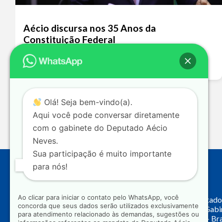
Aécio discursa nos 35 Anos da
Constituição Federal
Leia mais >>
Olá! Seja bem-vindo(a).
Aqui você pode conversar diretamente
com o gabinete do Deputado Aécio
Neves.
Sua participação é muito importante
para nós!
Endereço
Ao clicar para iniciar o contato pelo WhatsApp, você
Câmara dos Deputado
concorda que seus dados serão utilizados exclusivamente
Principal, Ala C – Gab
para atendimento relacionado às demandas, sugestões ou
CEP: 70.160-900 – Bra