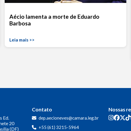
Aécio lamenta a morte de Eduardo
Barbosa
Leia mais >>
Contato
Nossas r
s
Ed.
dep.aecioneves@camara.leg.br
inete 20
+55 (61) 3215-5964
sília (DF)