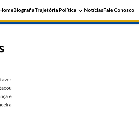
Home
Biografia
Trajetória Política
Notícias
Fale Conosco
s
 favor
stacou
ança e
nceira