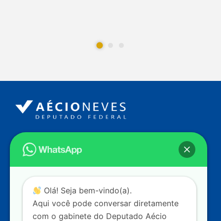
Endereço
Câmara dos Deputados
Ed. Principal, Ala C – Gabinete
20
CEP: 70.160-900 – Brasília (DF)
Contato
Olá! Seja bem-vindo(a).
dep.aecioneves@camara.leg.br
Aqui você pode conversar diretamente
+55 (61) 3215-5964
com o gabinete do Deputado Aécio