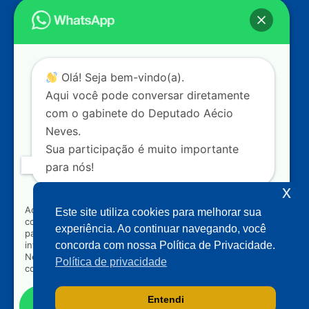
Endereço
Câmara dos Deputados
Ed. Principal, Ala C – Gabinete
20
CEP: 70.160-900 – Brasília (DF)
Contato
Olá! Seja bem-vindo(a).
dep.aecioneves@camara.leg.br
Aqui você pode conversar diretamente
+55 (61) 3215-5964
com o gabinete do Deputado Aécio
Neves.
+55 (31) 3261-0121
Sua participação é muito importante
+55 (31) 97150-0834
para nós!
Nossas redes
x
Ao clicar para iniciar o contato pelo WhatsApp, você
Este site utiliza cookies para melhorar sua
concorda que seus dados serão utilizados exclusivamente
Acompanhe o meu mandato
experiência. Ao continuar navegando, você
para atendimento relacionado às demandas, sugestões ou
informações referentes ao mandato do Deputado Aécio
concorda com nossa Política de Privacidade.
Neves. Seus dados serão tratados com sigilo e não serão
Política de privacidade
compartilhados com terceiros.
Entendi
Falar com gabinete