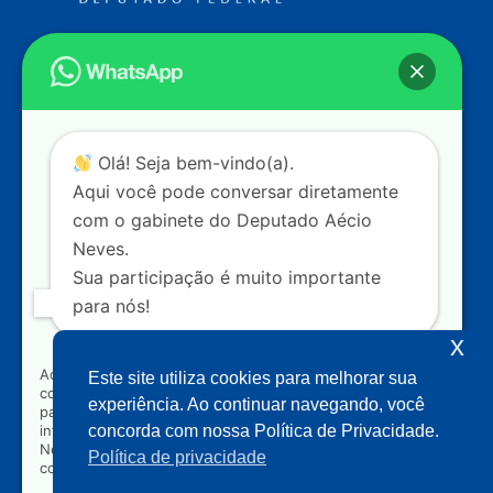
Endereço
Câmara dos Deputados
Ed. Principal, Ala C – Gabinete
20
CEP: 70.160-900 – Brasília (DF)
Contato
Olá! Seja bem-vindo(a).
dep.aecioneves@camara.leg.br
Aqui você pode conversar diretamente
+55 (61) 3215-5964
com o gabinete do Deputado Aécio
Neves.
+55 (31) 3261-0121
Sua participação é muito importante
+55 (31) 97150-0834
para nós!
Nossas redes
x
Ao clicar para iniciar o contato pelo WhatsApp, você
Este site utiliza cookies para melhorar sua
concorda que seus dados serão utilizados exclusivamente
Acompanhe o meu mandato
experiência. Ao continuar navegando, você
para atendimento relacionado às demandas, sugestões ou
informações referentes ao mandato do Deputado Aécio
concorda com nossa Política de Privacidade.
Neves. Seus dados serão tratados com sigilo e não serão
Política de privacidade
compartilhados com terceiros.