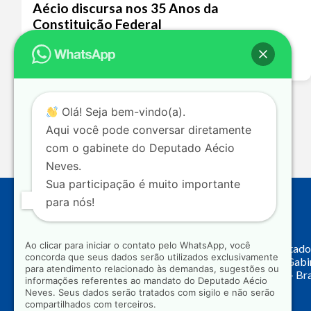
Aécio discursa nos 35 Anos da
Constituição Federal
Leia mais >>
Olá! Seja bem-vindo(a).
Aqui você pode conversar diretamente
com o gabinete do Deputado Aécio
Neves.
Sua participação é muito importante
para nós!
Endereço
Ao clicar para iniciar o contato pelo WhatsApp, você
Câmara dos Deputado
concorda que seus dados serão utilizados exclusivamente
Principal, Ala C – Gab
para atendimento relacionado às demandas, sugestões ou
CEP: 70.160-900 – Bra
informações referentes ao mandato do Deputado Aécio
Neves. Seus dados serão tratados com sigilo e não serão
compartilhados com terceiros.