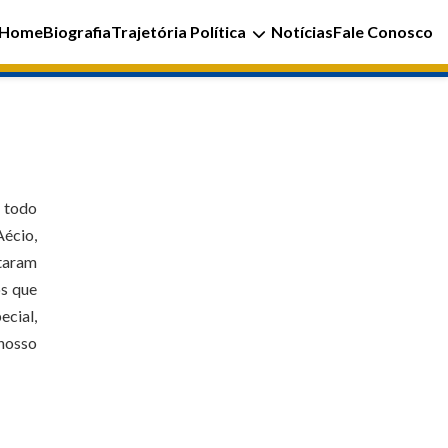
Home
Biografia
Trajetória Política
Notícias
Fale Conosco
e todo
Aécio,
staram
os que
ecial,
nosso