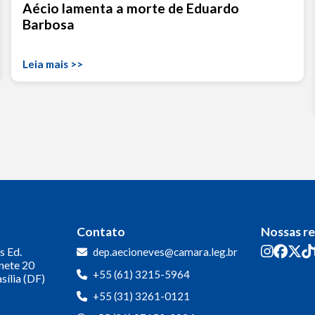
Aécio lamenta a morte de Eduardo
Barbosa
Leia mais >>
Contato
Nossas r
s
Ed.
dep.aecioneves@camara.leg.br
inete 20
+55 (61) 3215-5964
sília (DF)
+55 (31) 3261-0121