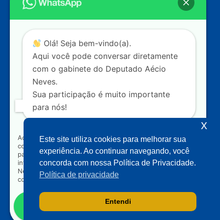
Câmara dos Deputados
Ed. Principal, Ala C – Gabinete
20
CEP: 70.160-900 – Brasília (DF)
Contato
Olá! Seja bem-vindo(a).
dep.aecioneves@camara.leg.br
Aqui você pode conversar diretamente
+55 (61) 3215-5964
com o gabinete do Deputado Aécio
Neves.
+55 (31) 3261-0121
Sua participação é muito importante
+55 (31) 97150-0834
para nós!
Nossas redes
x
Ao clicar para iniciar o contato pelo WhatsApp, você
Este site utiliza cookies para melhorar sua
concorda que seus dados serão utilizados exclusivamente
Acompanhe o meu mandato
experiência. Ao continuar navegando, você
para atendimento relacionado às demandas, sugestões ou
informações referentes ao mandato do Deputado Aécio
concorda com nossa Política de Privacidade.
Neves. Seus dados serão tratados com sigilo e não serão
Política de privacidade
compartilhados com terceiros.
Entendi
Falar com gabinete